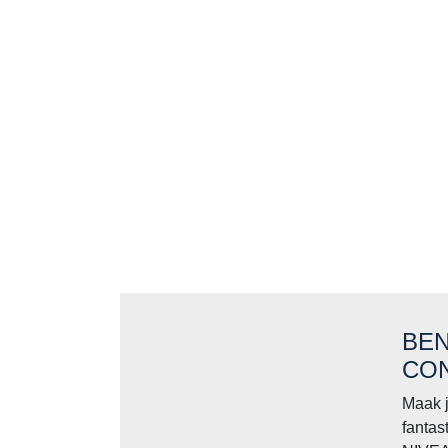
BEN
CO
Maak j
fantas