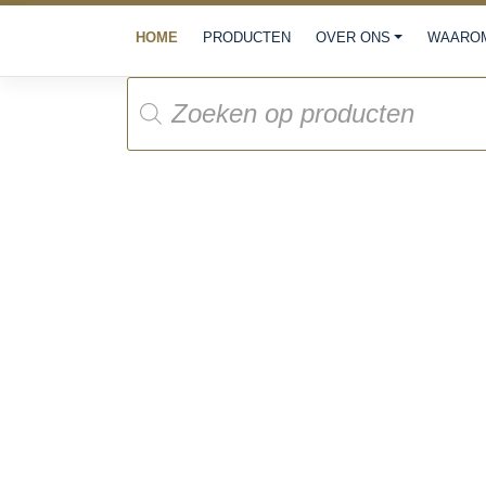
Meteen
HOME
PRODUCTEN
OVER ONS
WAAROM
naar
de
Producten
inhoud
zoeken