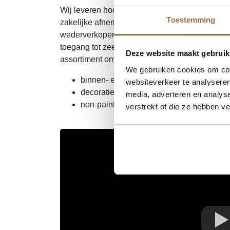
Wij leveren hoogwaardige verfproducten van m
Toestemming
zakelijke afnemers. U krijgt bij ons toegang tot 
wederverkoper. Ons hele aanbod is vanuit voor
toegang tot zeer interessante inkoopprijzen, 
Deze website maakt gebruik
assortiment omvat:
We gebruiken cookies om cont
binnen- en buitenverf
websiteverkeer te analyseren
decoratieve en beschermende verven
media, adverteren en analys
non-paint producten zoals kwasten, verfr
verstrekt of die ze hebben v