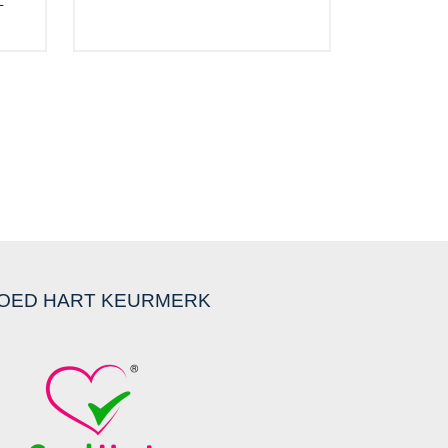
L
OED HART KEURMERK