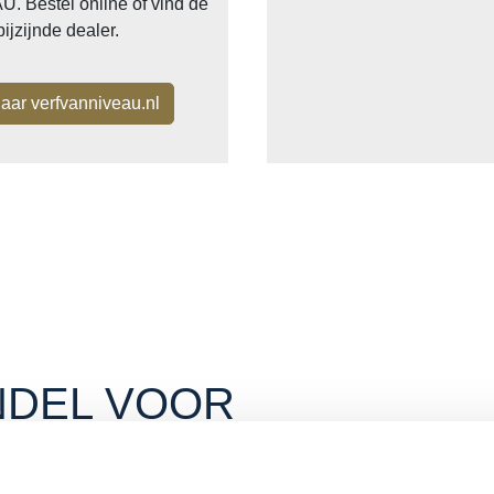
. Bestel online of vind de
bijzijnde dealer.
aar verfvanniveau.nl
DEL VOOR
S