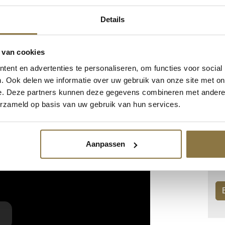
eerdere merken aan schilders, winkeliers en andere
Details
een eerlijk prijsbeleid voor u als zakelijke inkoper of
raad, direct leverbaar.
Registreer online
en u krijgt
bestelgemak en snelle leveringen volgens afspraak.
Ons
 van cookies
ent en advertenties te personaliseren, om functies voor social
. Ook delen we informatie over uw gebruik van onze site met on
P
e. Deze partners kunnen deze gegevens combineren met andere i
ollers en schuurpapier
erzameld op basis van uw gebruik van hun services.
Aanpassen