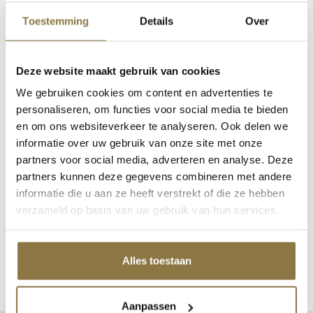
Toestemming
Details
Over
DEALER WORDEN
Maakt u ons dealer netwerk dekkend? Word dealer
Deze website maakt gebruik van cookies
van NIVEAU. Ontdek de vele voordelen.
We gebruiken cookies om content en advertenties te
personaliseren, om functies voor social media te bieden
Dealer worden
en om ons websiteverkeer te analyseren. Ook delen we
informatie over uw gebruik van onze site met onze
partners voor social media, adverteren en analyse. Deze
partners kunnen deze gegevens combineren met andere
ADVIES NODIG?
informatie die u aan ze heeft verstrekt of die ze hebben
Neem contact met ons op!
verzameld op basis van uw gebruik van hun services.
Bel 0343 70 37 57
App 06 82397242
Mail ons
Alles toestaan
Aanpassen