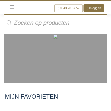
Meteen
naar
0343 70 37 57
Inloggen
de
Producten
inhoud
zoeken
MIJN FAVORIETEN