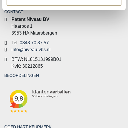
CONTACT
Patent Niveau BV
Haarbos 1
3953 HA Maarsbergen
Tel:
0343 70 37 57
info@niveau-vbs.nl
BTW: NL815131999B01
KvK: 30212865
BEOORDELINGEN
GOED HART KEURMERK