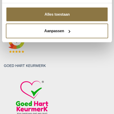
BTW: NL815131999B01
KvK: 30212865
Alles toestaan
BEOORDELINGEN
Aanpassen
GOED HART KEURMERK