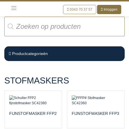
Meteen
naar
0343 70 37 57
Inloggen
de
Producten
inhoud
zoeken
Productcategorieën
STOFMASKERS
FIJNSTOFMASKER FFP2
FIJNSTOFMASKER FFP3