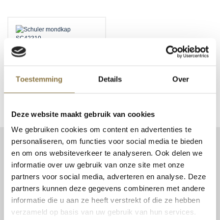
HYGIËNEMASKER
Toestemming
Details
Over
Deze website maakt gebruik van cookies
We gebruiken cookies om content en advertenties te
personaliseren, om functies voor social media te bieden
CONTACT
en om ons websiteverkeer te analyseren. Ook delen we
Patent Niveau BV
informatie over uw gebruik van onze site met onze
Haarbos 1
partners voor social media, adverteren en analyse. Deze
3953 HA Maarsbergen
partners kunnen deze gegevens combineren met andere
informatie die u aan ze heeft verstrekt of die ze hebben
Tel:
0343 70 37 57
verzameld op basis van uw gebruik van hun services.
info@niveau-vbs.nl