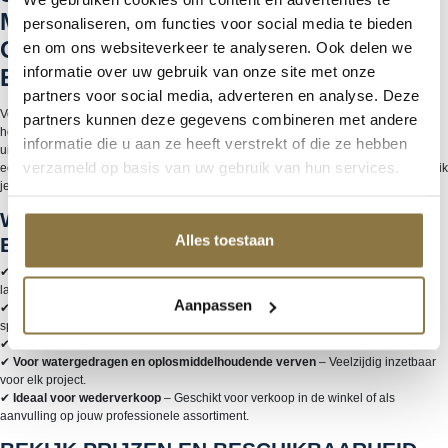
MUURVERFROLLERS –
personaliseren, om functies voor social media te bieden
OOSTENRIJKSE KWALITEIT VOOR
en om ons websiteverkeer te analyseren. Ook delen we
informatie over uw gebruik van onze site met onze
EEN STRAK RESULTAAT
partners voor social media, adverteren en analyse. Deze
Voor professioneel schilderwerk zijn de juiste
muurverfrollers
essentieel. De
partners kunnen deze gegevens combineren met andere
hoogwaardige rollers van
Schuller Eh’klar
uit Oostenrijk staan bekend om hun
informatie die u aan ze heeft verstrekt of die ze hebben
uitstekende verfopname, gelijkmatige verdeling en duurzame materialen. Of je nu
verzameld op basis van uw gebruik van hun services.
een groot oppervlak wilt schilderen of precisiewerk uitvoert, met deze rollers bereik
je moeiteloos een strak en egaal resultaat.
WAAROM KIEZEN VOOR SCHULLER
Alles toestaan
EH’KLAR MUURVERFROLLERS?
✔
Hoogwaardige materialen
– Slijtvaste vachten en stevige kernen voor
langdurig gebruik.
Aanpassen
✔
Uitstekende verfopname en afgifte
– Efficiënt werken zonder strepen of
spatten.
✔
Geschikt voor alle ondergronden
– Van gladde muren tot grove structuren.
✔
Voor watergedragen en oplosmiddelhoudende verven
– Veelzijdig inzetbaar
voor elk project.
✔
Ideaal voor wederverkoop
– Geschikt voor verkoop in de winkel of als
aanvulling op jouw professionele assortiment.