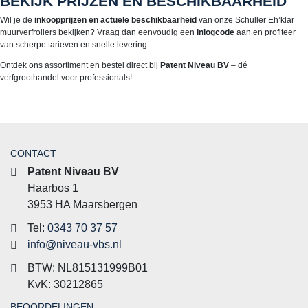
BEKIJK PRIJZEN EN BESCHIKBAARHEID
Wil je de
inkoopprijzen en actuele beschikbaarheid
van onze Schuller Eh’klar
muurverfrollers bekijken? Vraag dan eenvoudig een
inlogcode
aan en profiteer
van scherpe tarieven en snelle levering.
Ontdek ons assortiment en bestel direct bij
Patent Niveau BV
– dé
verfgroothandel voor professionals!
CONTACT
Patent Niveau BV
Haarbos 1
3953 HA Maarsbergen
Tel:
0343 70 37 57
info@niveau-vbs.nl
BTW: NL815131999B01
KvK: 30212865
BEOORDELINGEN