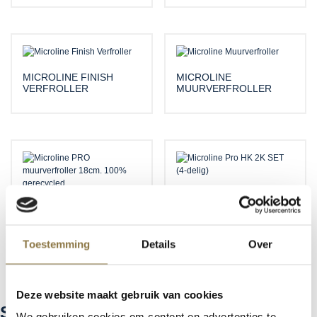
MICROLINE FINISH
MICROLINE
VERFROLLER
MUURVERFROLLER
MICROLINE PRO HK 2K
SET (4-DELIG)
MICROLINE PRO
(GERECYCLED)
Toestemming
Details
Over
1
2
→
Deze website maakt gebruik van cookies
SCHULLER EH’KLAR
We gebruiken cookies om content en advertenties te