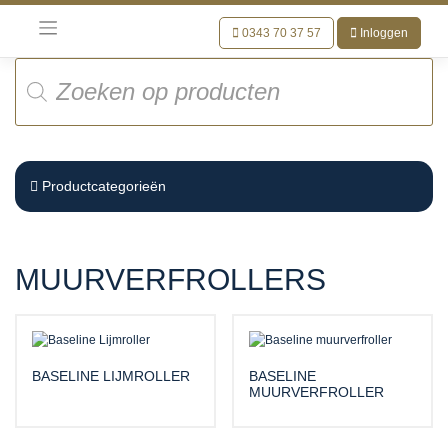
Meteen
naar
0343 70 37 57
Inloggen
de
Producten
inhoud
zoeken
Productcategorieën
MUURVERFROLLERS
BASELINE LIJMROLLER
BASELINE
MUURVERFROLLER