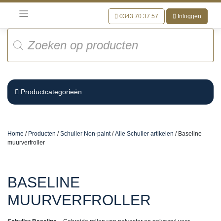
Meteen
naar
0343 70 37 57
Inloggen
de
Producten
inhoud
zoeken
Productcategorieën
Home
/
Producten
/
Schuller Non-paint
/
Alle Schuller artikelen
/ Baseline
muurverfroller
BASELINE
MUURVERFROLLER