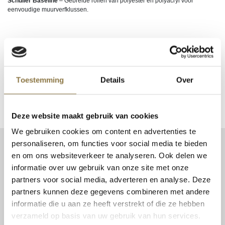
Schuller Baseline
– Gebreide rollen van polyester en polyacryl voor
eenvoudige muurverfklussen.
Login om te kunnen bestellen of uw inkoopprijs te zien. Nog geen account?
Klik hier
om uw zakelijke account aan te vragen.
Toestemming
Details
Over
EAN
9002588252193, SC25289
Deze website maakt gebruik van cookies
We gebruiken cookies om content en advertenties te
personaliseren, om functies voor social media te bieden
CONTACT
en om ons websiteverkeer te analyseren. Ook delen we
Patent Niveau BV
informatie over uw gebruik van onze site met onze
Haarbos 1
partners voor social media, adverteren en analyse. Deze
3953 HA Maarsbergen
partners kunnen deze gegevens combineren met andere
informatie die u aan ze heeft verstrekt of die ze hebben
Tel:
0343 70 37 57
verzameld op basis van uw gebruik van hun services.
info@niveau-vbs.nl