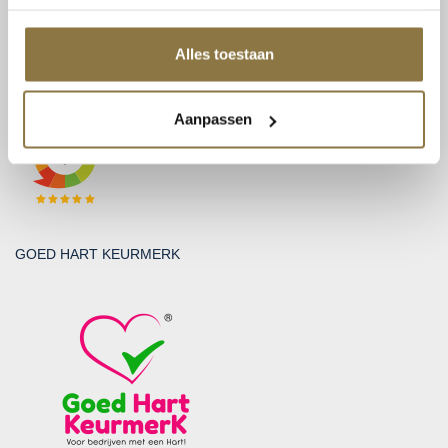
BTW: NL815131999B01
KvK: 30212865
Alles toestaan
BEOORDELINGEN
Aanpassen
GOED HART KEURMERK