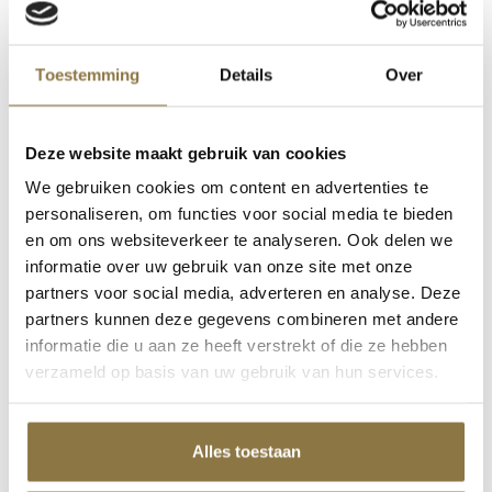
Toestemming
Details
Over
SPATEL PLANO ALU 2K
Deze website maakt gebruik van cookies
STAN
BINNENHOEKTROFFEL
We gebruiken cookies om content en advertenties te
EDGE IN
personaliseren, om functies voor social media te bieden
en om ons websiteverkeer te analyseren. Ook delen we
informatie over uw gebruik van onze site met onze
partners voor social media, adverteren en analyse. Deze
partners kunnen deze gegevens combineren met andere
informatie die u aan ze heeft verstrekt of die ze hebben
STAN
STAN ECO TROFFELS
verzameld op basis van uw gebruik van hun services.
BUITENHOEKTROFFEL
EDGE OUT
Alles toestaan