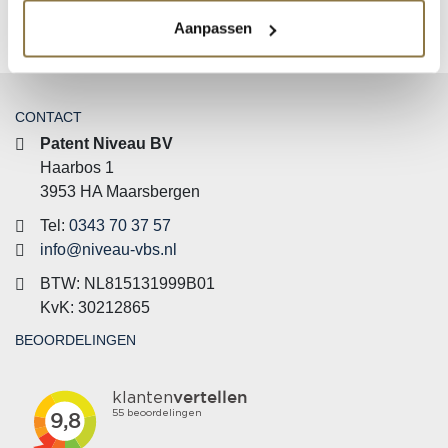
1
2
→
Aanpassen
CONTACT
Patent Niveau BV
Haarbos 1
3953 HA Maarsbergen
Tel:
0343 70 37 57
info@niveau-vbs.nl
BTW: NL815131999B01
KvK: 30212865
BEOORDELINGEN