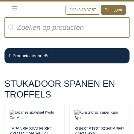
Meteen
naar
0343 70 37 57
Inloggen
de
Producten
inhoud
zoeken
Productcategorieën
STUKADOOR SPANEN EN
TROFFELS
JAPANSE SPATELSET
KUNSTSTOF SCHRAPER
KYOTO CAR METAL
KARO SYNT