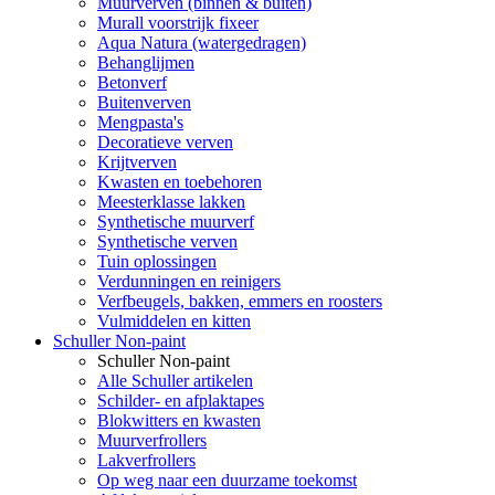
Muurverven (binnen & buiten)
Murall voorstrijk fixeer
Aqua Natura (watergedragen)
Behanglijmen
Betonverf
Buitenverven
Mengpasta's
Decoratieve verven
Krijtverven
Kwasten en toebehoren
Meesterklasse lakken
Synthetische muurverf
Synthetische verven
Tuin oplossingen
Verdunningen en reinigers
Verfbeugels, bakken, emmers en roosters
Vulmiddelen en kitten
Schuller Non-paint
Schuller Non-paint
Alle Schuller artikelen
Schilder- en afplaktapes
Blokwitters en kwasten
Muurverfrollers
Lakverfrollers
Op weg naar een duurzame toekomst