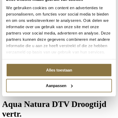
Mylands House of Colour
Mylands House of Colour
We gebruiken cookies om content en advertenties te
Point Of Sale
personaliseren, om functies voor social media te bieden
Wax Polishes
en om ons websiteverkeer te analyseren. Ook delen we
Go!Paint Roll & Go
Staalmeester Kwasten
informatie over uw gebruik van onze site met onze
Stucco d'Or
partners voor social media, adverteren en analyse. Deze
Producten van Rust-oleum
partners kunnen deze gegevens combineren met andere
Producten van Rust-oleum
Prochemko Producten
informatie die u aan ze heeft verstrekt of die ze hebben
CombiColor
verzameld op basis van uw gebruik van hun services.
Rust-oleum / Mathys
Grondverven
Super-Fix
Producten van Zinsser
Alles toestaan
Productcategorieën
Home
/
Producten
/
NIVEAU Verf & Non-paint
/
Muurverven
Aanpassen
(binnen & buiten)
/ Aqua Natura DTV Droogtijd vertr.
Aqua Natura DTV Droogtijd
vertr.