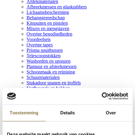
Afdekmaterialen
Afbreekmessen en glaskrabbers
Lichaamsbescherming
Behanggereedschap
Kitspuiten en pistolen
Mixers en mengstaven
Overige benodigdheden
Voordeelsets
Overige tapes
Prisma spuitbussen
Telescoopstokken
Wasborden en sponzen
Plamuur en afsteekmessen
Schoonmaak en reiniging
Schuurmaterialen
Stukadoor spanen en troffels
Verfbeugels en bakken
Vuilniszakken
Polyvine Assortiment
Polyvine Assortiment
Voorbereiding
Toestemming
Details
Over
Kwasten en Gereedschappen
Lakken & Metallic's
Decoratieve toepassingen
Vernissen en Bescherming
Deze website maakt gebruik van cookies