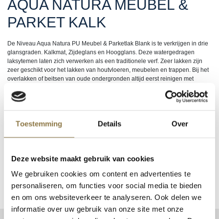
AQUA NATURA MEUBEL &
PARKET KALK
De Niveau Aqua Natura PU Meubel & Parketlak Blank is te verkrijgen in drie
glansgraden. Kalkmat, Zijdeglans en Hoogglans. Deze watergedragen
laksytemen laten zich verwerken als een traditionele verf. Zeer lakken zijn
zeer geschikt voor het lakken van houtvloeren, meubelen en trappen. Bij het
overlakken of beitsen van oude ondergronden altijd eerst reinigen met
Niveau Verfreiniger en grondig schuren met fijn schuurpapier. U kunt de
opgebrachte laklagen altijd afwerken in de gewenste glansgraad. De Aqua
Natura Meubel & Parketlakken kunnen ook zeer goed gebruikt worden om
extra wasbaarheid en bescherming op muurverf of behang te bereiken. LET
OP: Wel sterk verdunnen (ca. 25%) en altijd eerst een proef opzet maken.
Toestemming
Details
Over
Login om te kunnen bestellen of uw inkoopprijs te zien. Nog geen account?
Klik hier
om uw zakelijke account aan te vragen.
Deze website maakt gebruik van cookies
EAN
8717119025832, 8717119025849, 8717119025856
We gebruiken cookies om content en advertenties te
personaliseren, om functies voor social media te bieden
en om ons websiteverkeer te analyseren. Ook delen we
informatie over uw gebruik van onze site met onze