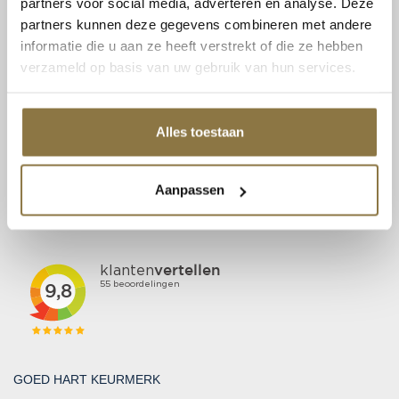
partners voor social media, adverteren en analyse. Deze
CONTACT
partners kunnen deze gegevens combineren met andere
Patent Niveau BV
informatie die u aan ze heeft verstrekt of die ze hebben
Haarbos 1
verzameld op basis van uw gebruik van hun services.
3953 HA Maarsbergen
Tel:
0343 70 37 57
Alles toestaan
info@niveau-vbs.nl
BTW: NL815131999B01
Aanpassen
KvK: 30212865
BEOORDELINGEN
GOED HART KEURMERK