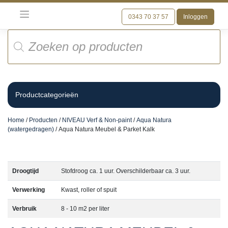
Meteen
naar
0343 70 37 57
Inloggen
de
Producten
inhoud
zoeken
Productcategorieën
Home
/
Producten
/
NIVEAU Verf & Non-paint
/
Aqua Natura
(watergedragen)
/ Aqua Natura Meubel & Parket Kalk
Droogtijd
Stofdroog ca. 1 uur. Overschilderbaar ca. 3 uur.
Verwerking
Kwast, roller of spuit
Verbruik
8 - 10 m2 per liter