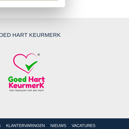
OED HART KEURMERK
S
KLANTERVARINGEN
NIEUWS
VACATURES