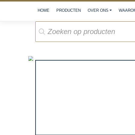
Meteen
HOME
PRODUCTEN
OVER ONS
WAAROM
naar
de
Producten
inhoud
zoeken