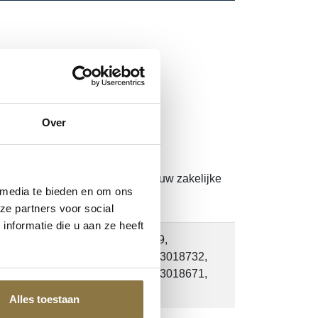
RANT
Over
. Nog geen account?
Klik hier
om uw zakelijke
 media te bieden en om ons
ze partners voor social
nformatie die u aan ze heeft
8715743018664, 8715743018619,
8695, 8715743018695, 8715743018732,
8640, 8715743018671, 8715743018671,
Alles toestaan