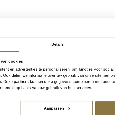
/
Mengpasta's
/ Rust-Oleum Colorant mengpasta’s
RUST-OLEUM COLO
Details
MENGPASTA'S
 van cookies
Login om te kunnen bestellen of uw inkoopprijs te zien
ent en advertenties te personaliseren, om functies voor social
account aan te vragen.
. Ook delen we informatie over uw gebruik van onze site met on
e. Deze partners kunnen deze gegevens combineren met andere i
EAN
NI18000, 8715743018701, 8715743018602, 
erzameld op basis van uw gebruik van hun services.
8715743018596, 8715743018725, 871574301
8715743018633, 8715743018718, 871574301
8715743018589
Aanpassen