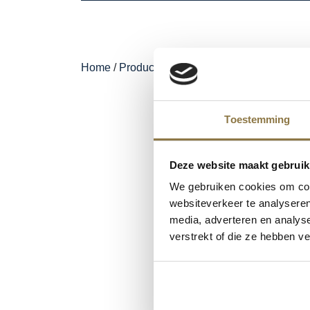
Home
/
Producten
/
NIVEAU Verf & Non-paint
Toestemming
Deze website maakt gebruik
We gebruiken cookies om cont
websiteverkeer te analyseren
media, adverteren en analys
verstrekt of die ze hebben v