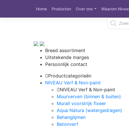
Meteen
Home
Producten
Over ons
Waarom Nivea
naar
de
Producte
inhoud
zoeken
Breed assortiment
Uitstekende marges
Persoonlijk contact
Productcategorieën
NIVEAU Verf & Non-paint
NIVEAU Verf & Non-paint
Muurverven (binnen & buiten)
Murall voorstrijk fixeer
Aqua Natura (watergedragen)
Behanglijmen
Betonverf