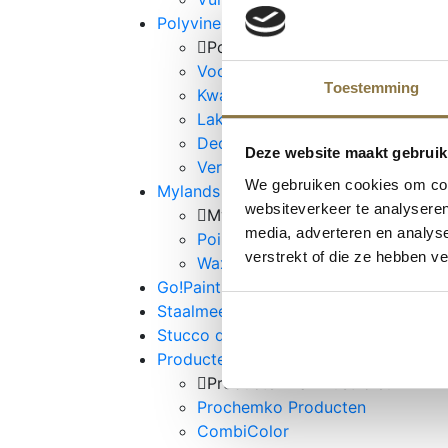
Polyvine Assortiment
Polyvine Assortiment
Voorbereiding
Toestemming
Kwasten en Gereedschappen
Lakken & Metallic's
Decoratieve toepassingen
Deze website maakt gebruik
Vernissen en Bescherming
We gebruiken cookies om cont
Mylands House of Colour
websiteverkeer te analyseren
Mylands House of Colour
media, adverteren en analys
Point Of Sale
verstrekt of die ze hebben v
Wax Polishes
Go!Paint Roll & Go
Staalmeester Kwasten
Stucco d'Or
Producten van Rust-oleum
Producten van Rust-oleum
Prochemko Producten
CombiColor