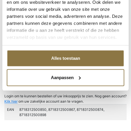
Grondverven
en om ons websiteverkeer te analyseren. Ook delen we
Super-Fix
informatie over uw gebruik van onze site met onze
Producten van Zinsser
partners voor social media, adverteren en analyse. Deze
Productcategorieën
partners kunnen deze gegevens combineren met andere
informatie die u aan ze heeft verstrekt of die ze hebben
verzameld op basis van uw gebruik van hun services.
Home
/
Producten
/
NIVEAU Verf & Non-paint
/
Kwasten en
toebehoren
/ Patentkwast 0103
Alles toestaan
Patentkwast 0103
Aanpassen
Consument goedkopere kwaliteit patentkwast rond zonder touwwoeling
met mix haar en houten steel met kunststof kap.
Login om te kunnen bestellen of uw inkoopprijs te zien. Nog geen account?
Klik hier
om uw zakelijke account aan te vragen.
EAN
8718312500850, 8718312500867, 8718312500874,
8718312500898