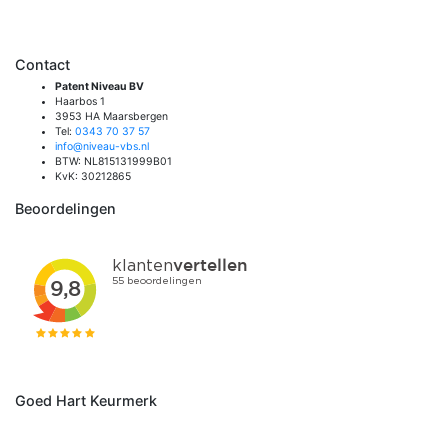
Contact
Patent Niveau BV
Haarbos 1
3953 HA Maarsbergen
Tel:
0343 70 37 57
info@niveau-vbs.nl
BTW: NL815131999B01
KvK: 30212865
Beoordelingen
Goed Hart Keurmerk