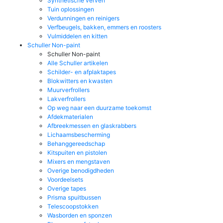
Synthetische verven
Tuin oplossingen
Verdunningen en reinigers
Verfbeugels, bakken, emmers en roosters
Vulmiddelen en kitten
Schuller Non-paint
Schuller Non-paint
Alle Schuller artikelen
Schilder- en afplaktapes
Blokwitters en kwasten
Muurverfrollers
Lakverfrollers
Op weg naar een duurzame toekomst
Afdekmaterialen
Afbreekmessen en glaskrabbers
Lichaamsbescherming
Behanggereedschap
Kitspuiten en pistolen
Mixers en mengstaven
Overige benodigdheden
Voordeelsets
Overige tapes
Prisma spuitbussen
Telescoopstokken
Wasborden en sponzen