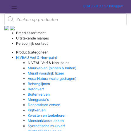
Meteen
0343 70 37 57
Inloggen
naar
de
Producten
inhoud
zoeken
Breed assortiment
Uitstekende marges
Persoonlijk contact
Productcategorieën
NIVEAU Verf & Non-paint
NIVEAU Verf & Non-paint
Muurverven (binnen & buiten)
Murall voorstrijk fixeer
Aqua Natura (watergedragen)
Behanglijmen
Betonverf
Buitenverven
Mengpasta's
Decoratieve verven
Krijtverven
Kwasten en toebehoren
Meesterklasse lakken
Synthetische muurverf