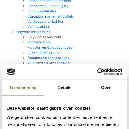
Plamuur en afsteekmessen
Schoonmaak en reiniging
Schuurmaterialen
Stukadoor spanen en troffels
Verfbeugels en bakken
Vuilniszakken
Polyvine Assortiment
Polyvine Assortiment
Voorbereiding
Kwasten en Gereedschappen
Lakken & Metallic's
Decoratieve toepassingen
Vernissen en Bescherming
Mylands House of Colour
Mylands House of Colour
Point Of Sale
Wax Polishes
Toestemming
Details
Over
Go!Paint Roll & Go
Staalmeester Kwasten
Stucco d'Or
Producten van Rust-oleum
Deze website maakt gebruik van cookies
Producten van Rust-oleum
Prochemko Producten
We gebruiken cookies om content en advertenties te
CombiColor
personaliseren, om functies voor social media te bieden
Rust-oleum / Mathys