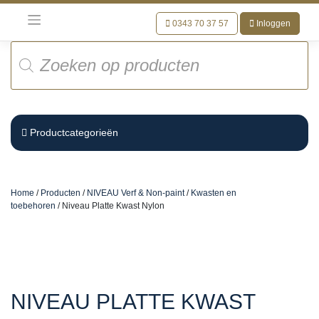
Meteen
naar
0343 70 37 57
Inloggen
de
Producten
inhoud
zoeken
Productcategorieën
Home
/
Producten
/
NIVEAU Verf & Non-paint
/
Kwasten en
toebehoren
/ Niveau Platte Kwast Nylon
NIVEAU PLATTE KWAST