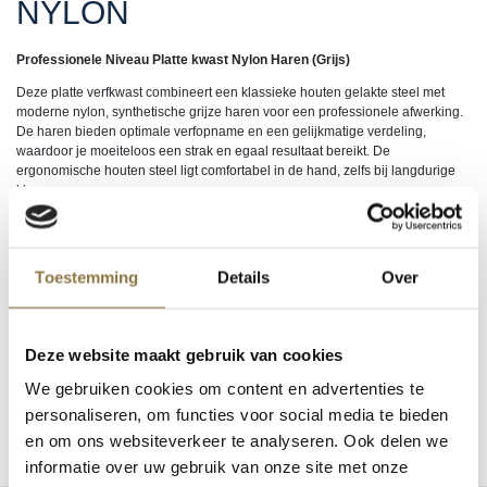
NYLON
Professionele Niveau Platte kwast Nylon Haren (Grijs)
Deze platte verfkwast combineert een klassieke houten gelakte steel met
moderne nylon, synthetische grijze haren voor een professionele afwerking.
De haren bieden optimale verfopname en een gelijkmatige verdeling,
waardoor je moeiteloos een strak en egaal resultaat bereikt. De
ergonomische houten steel ligt comfortabel in de hand, zelfs bij langdurige
klussen.
Perfect voor het schilderen van rechte vlakken, hoeken en randen. Geschikt
voor zowel water- gedragen als oplosmiddel houdende verven, en ideaal
voor zowel doe-het-zelvers als professionals.
Toestemming
Details
Over
Eenmalige introductieactie: Volle dozen:
Nu tijdelijk:
12 halen = 10 betalen!
Login om te kunnen bestellen of uw inkoopprijs te zien. Nog geen account?
Klik hier
om uw zakelijke account aan te vragen.
Deze website maakt gebruik van cookies
We gebruiken cookies om content en advertenties te
EAN
5410805119268, 5410805119411, 5410805119268
personaliseren, om functies voor social media te bieden
en om ons websiteverkeer te analyseren. Ook delen we
informatie over uw gebruik van onze site met onze