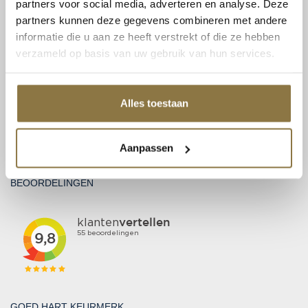
partners voor social media, adverteren en analyse. Deze
partners kunnen deze gegevens combineren met andere
CONTACT
informatie die u aan ze heeft verstrekt of die ze hebben
Patent Niveau BV
verzameld op basis van uw gebruik van hun services.
Haarbos 1
3953 HA Maarsbergen
Alles toestaan
Tel:
0343 70 37 57
info@niveau-vbs.nl
BTW: NL815131999B01
Aanpassen
KvK: 30212865
BEOORDELINGEN
GOED HART KEURMERK