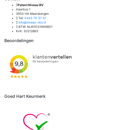
Patent Niveau BV
Haarbos 1
3953 HA Maarsbergen
Tel:
0343 70 37 57
info@niveau-vbs.nl
BTW: NL815131999B01
KvK: 30212865
Beoordelingen
Goed Hart Keurmerk