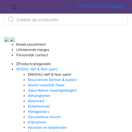
Meteen
0343 70 37 57
Inloggen
naar
de
Producten
inhoud
zoeken
Breed assortiment
Uitstekende marges
Persoonlijk contact
Productcategorieën
NIVEAU Verf & Non-paint
NIVEAU Verf & Non-paint
Muurverven (binnen & buiten)
Murall voorstrijk fixeer
Aqua Natura (watergedragen)
Behanglijmen
Betonverf
Buitenverven
Mengpasta's
Decoratieve verven
Krijtverven
Kwasten en toebehoren