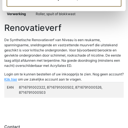
Verbruik
ca. 5 - 10m2 per liter
Verwerking
Roller, spuit of blokkwast
Renovatieverf
De Synthetische Renovatieverf van Niveau is een reukarme,
spanningsarme, sneldrogende en vastzettende muurverf die uitstekend
geschikt is voor kritische ondergronden. Voor bijvoorbeeld berookte en
gevlekte ondergronden door schimmel, rookschade of nicotine. De eerste
laag altijd afdunnen met terpentine. Na goede doordroging (minstens een
nacht) overschilderbaar met Acryllatex ED.
Login om te kunnen bestellen of uw inkoopprijs te zien. Nog geen account?
Klik hier
om uw zakelijke account aan te vragen.
EAN
8716791002322, 8716791000502, 8716791000526,
8716791000503
Contact