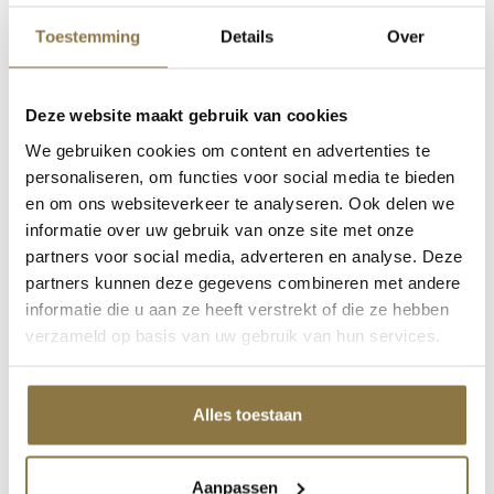
CombiColor
Rust-oleum / Mathys
Toestemming
Details
Over
Grondverven
Super-Fix
Producten van Zinsser
Deze website maakt gebruik van cookies
Productcategorieën
We gebruiken cookies om content en advertenties te
personaliseren, om functies voor social media te bieden
en om ons websiteverkeer te analyseren. Ook delen we
informatie over uw gebruik van onze site met onze
Home
/
Producten
/
NIVEAU Verf & Non-paint
/
Synthetische
muurverf
/ Renovatieverf
partners voor social media, adverteren en analyse. Deze
partners kunnen deze gegevens combineren met andere
informatie die u aan ze heeft verstrekt of die ze hebben
verzameld op basis van uw gebruik van hun services.
Basis
Wit
Droogtijd
Stofdroog na 1 uur, overschilderbaar na 6 uur
Alles toestaan
Toepassing
Verdunnen met Terpentine
Glansgraad
Mat
Aanpassen