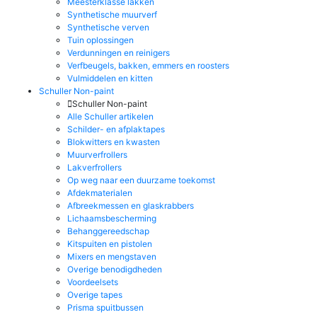
Meesterklasse lakken
Synthetische muurverf
Synthetische verven
Tuin oplossingen
Verdunningen en reinigers
Verfbeugels, bakken, emmers en roosters
Vulmiddelen en kitten
Schuller Non-paint
Schuller Non-paint
Alle Schuller artikelen
Schilder- en afplaktapes
Blokwitters en kwasten
Muurverfrollers
Lakverfrollers
Op weg naar een duurzame toekomst
Afdekmaterialen
Afbreekmessen en glaskrabbers
Lichaamsbescherming
Behanggereedschap
Kitspuiten en pistolen
Mixers en mengstaven
Overige benodigdheden
Voordeelsets
Overige tapes
Prisma spuitbussen