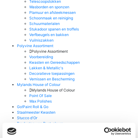
Telescoopstokken
Wasborden en sponzen
Plamuur en afsteekmessen
Schoonmaak en reiniging
Schuurmaterialen
Stukadoor spanen en troffels
Verfbeugels en bakken
Vuilniszakken
Polyvine Assortiment
Polyvine Assortiment
Voorbereiding
Kwasten en Gereedschappen
Lakken & Metallic's
Decoratieve toepassingen
Vernissen en Bescherming
Mylands House of Colour
Mylands House of Colour
Point Of Sale
Wax Polishes
Go!Paint Roll & Go
Staalmeester Kwasten
Stucco d'Or
Producten van Rust-oleum
Producten van Rust-oleum
Prochemko Producten