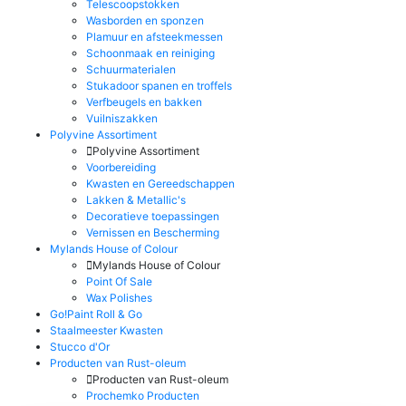
Telescoopstokken
Wasborden en sponzen
Plamuur en afsteekmessen
Schoonmaak en reiniging
Schuurmaterialen
Stukadoor spanen en troffels
Verfbeugels en bakken
Vuilniszakken
Polyvine Assortiment
Polyvine Assortiment
Voorbereiding
Kwasten en Gereedschappen
Lakken & Metallic's
Decoratieve toepassingen
Vernissen en Bescherming
Mylands House of Colour
Mylands House of Colour
Point Of Sale
Wax Polishes
Go!Paint Roll & Go
Staalmeester Kwasten
Stucco d'Or
Producten van Rust-oleum
Producten van Rust-oleum
Prochemko Producten