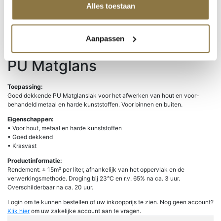
Droogtijd
Stofdroog na ca. 1 uur. Overschildrbaar na ca. 12 uur
Alles toestaan
Merkblad
Downloaden
Aanpassen
Veiligheidsblad
Downloaden
PU Matglans
Toepassing:
Goed dekkende PU Matglanslak voor het afwerken van hout en voor-
behandeld metaal en harde kunststoffen. Voor binnen en buiten.
Eigenschappen:
• Voor hout, metaal en harde kunststoffen
• Goed dekkend
• Krasvast
Productinformatie:
Rendement: ± 15m² per liter, afhankelijk van het oppervlak en de
verwerkingsmethode. Droging bij 23°C en r.v. 65% na ca. 3 uur.
Overschilderbaar na ca. 20 uur.
Login om te kunnen bestellen of uw inkoopprijs te zien. Nog geen account?
Klik hier
om uw zakelijke account aan te vragen.