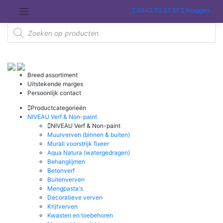
Meteen
0343 70 37 57
Inloggen
naar
de
Producten
inhoud
zoeken
Breed assortiment
Uitstekende marges
Persoonlijk contact
Productcategorieën
NIVEAU Verf & Non-paint
NIVEAU Verf & Non-paint
Muurverven (binnen & buiten)
Murall voorstrijk fixeer
Aqua Natura (watergedragen)
Behanglijmen
Betonverf
Buitenverven
Mengpasta's
Decoratieve verven
Krijtverven
Kwasten en toebehoren