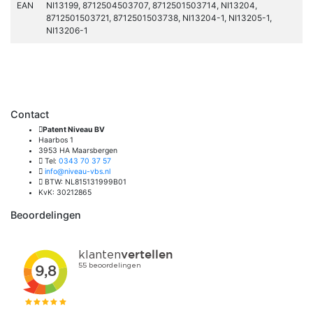
EAN
NI13199, 8712504503707, 8712501503714, NI13204,
8712501503721, 8712501503738, NI13204-1, NI13205-1,
NI13206-1
Contact
Patent Niveau BV
Haarbos 1
3953 HA Maarsbergen
Tel:
0343 70 37 57
info@niveau-vbs.nl
BTW: NL815131999B01
KvK: 30212865
Beoordelingen