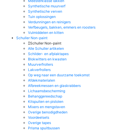
Meesterklasse lakken
Synthetische muurverf
Synthetische verven
Tuin oplossingen
Verdunningen en reinigers
Verfbeugels, bakken, emmers en roosters
Vulmiddelen en kitten
Schuller Non-paint
Schuller Non-paint
Alle Schuller artikelen
Schilder- en afplaktapes
Blokwitters en kwasten
Muurverfrollers
Lakverfrollers
Op weg naar een duurzame toekomst
Afdekmaterialen
Afbreekmessen en glaskrabbers
Lichaamsbescherming
Behanggereedschap
Kitspuiten en pistolen
Mixers en mengstaven
Overige benodigdheden
Voordeelsets
Overige tapes
Prisma spuitbussen