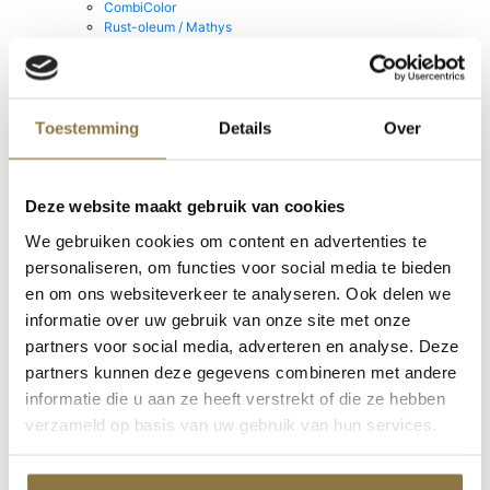
CombiColor
Rust-oleum / Mathys
Grondverven
Super-Fix
Producten van Zinsser
Productcategorieën
Toestemming
Details
Over
Deze website maakt gebruik van cookies
Home
/
Producten
/
NIVEAU Verf & Non-paint
/
Synthetische verven
/ PU
We gebruiken cookies om content en advertenties te
Matglans
personaliseren, om functies voor social media te bieden
en om ons websiteverkeer te analyseren. Ook delen we
informatie over uw gebruik van onze site met onze
partners voor social media, adverteren en analyse. Deze
partners kunnen deze gegevens combineren met andere
Basis
WIT en TR
informatie die u aan ze heeft verstrekt of die ze hebben
Verwerking
Kwast of roller
verzameld op basis van uw gebruik van hun services.
Verbruik
10 - 15m2 per liter