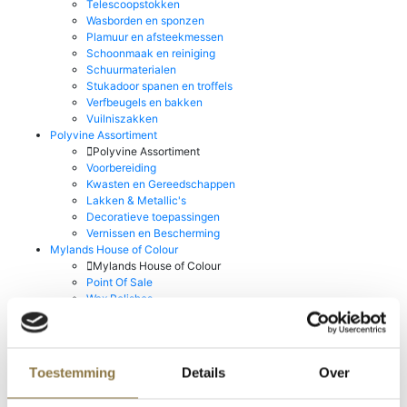
Telescoopstokken
Wasborden en sponzen
Plamuur en afsteekmessen
Schoonmaak en reiniging
Schuurmaterialen
Stukadoor spanen en troffels
Verfbeugels en bakken
Vuilniszakken
Polyvine Assortiment
Polyvine Assortiment
Voorbereiding
Kwasten en Gereedschappen
Lakken & Metallic's
Decoratieve toepassingen
Vernissen en Bescherming
Mylands House of Colour
Mylands House of Colour
Point Of Sale
Wax Polishes
Go!Paint Roll & Go
Staalmeester Kwasten
Stucco d'Or
Producten van Rust-oleum
Toestemming
Details
Over
Producten van Rust-oleum
Prochemko Producten