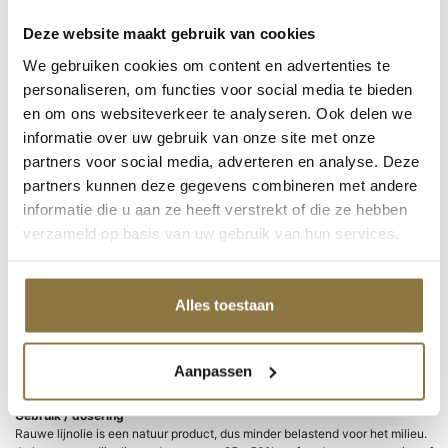
CombiColor
Rust-oleum / Mathys
Deze website maakt gebruik van cookies
Grondverven
Super-Fix
We gebruiken cookies om content en advertenties te
Producten van Zinsser
personaliseren, om functies voor social media te bieden
Productcategorieën
en om ons websiteverkeer te analyseren. Ook delen we
informatie over uw gebruik van onze site met onze
partners voor social media, adverteren en analyse. Deze
Home
/
Producten
/
NIVEAU Verf & Non-paint
/
Verdunningen en
partners kunnen deze gegevens combineren met andere
reinigers
/ Lijnolie Rauw
informatie die u aan ze heeft verstrekt of die ze hebben
verzameld op basis van uw gebruik van hun services.
Veiligheidsblad
Downloaden
Alles toestaan
Lijnolie Rauw
Rauwe lijnolie is geschikt voor het impregneren van hout en voor het
Aanpassen
bewaren van gebruikte kwasten.
Gebruik / dosering
Rauwe lijnolie is een natuur product, dus minder belastend voor het milieu.