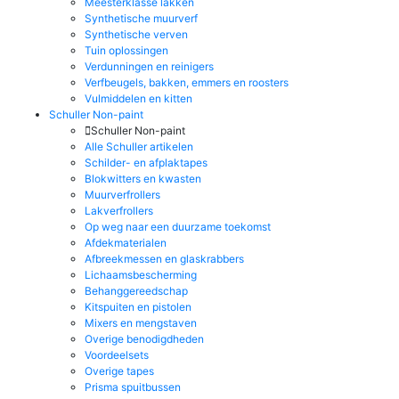
Meesterklasse lakken
Synthetische muurverf
Synthetische verven
Tuin oplossingen
Verdunningen en reinigers
Verfbeugels, bakken, emmers en roosters
Vulmiddelen en kitten
Schuller Non-paint
Schuller Non-paint
Alle Schuller artikelen
Schilder- en afplaktapes
Blokwitters en kwasten
Muurverfrollers
Lakverfrollers
Op weg naar een duurzame toekomst
Afdekmaterialen
Afbreekmessen en glaskrabbers
Lichaamsbescherming
Behanggereedschap
Kitspuiten en pistolen
Mixers en mengstaven
Overige benodigdheden
Voordeelsets
Overige tapes
Prisma spuitbussen