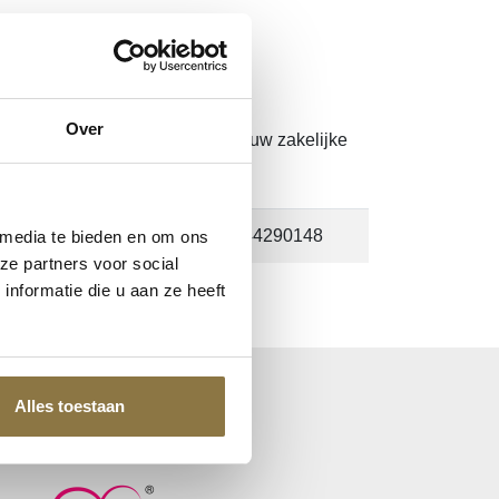
Over
. Nog geen account?
Klik hier
om uw zakelijke
91374, 8718444290155, 8718444290148
 media te bieden en om ons
ze partners voor social
nformatie die u aan ze heeft
Alles toestaan
OED HART KEURMERK