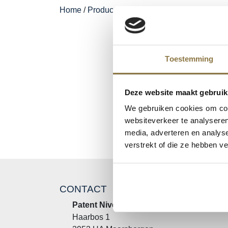
Home
/
Producten
/
NIVEAU Verf & Non-paint
Toestemming
Deze website maakt gebruik
We gebruiken cookies om cont
websiteverkeer te analyseren
media, adverteren en analys
verstrekt of die ze hebben v
CONTACT
Patent Niveau BV
Haarbos 1