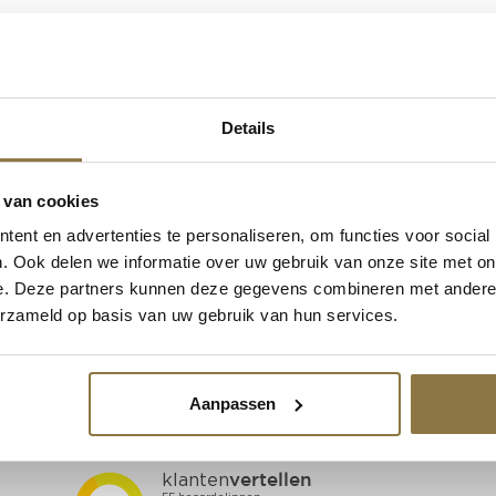
/
Vulmiddelen en kitten
/ Acrylaatkit
ACRYLAATKIT
Details
Login om te kunnen bestellen of uw inkoopprijs te zien
account aan te vragen.
 van cookies
EAN
8718444295600, 8718444291350, 87184442
ent en advertenties te personaliseren, om functies voor social
. Ook delen we informatie over uw gebruik van onze site met on
e. Deze partners kunnen deze gegevens combineren met andere i
erzameld op basis van uw gebruik van hun services.
Aanpassen
BEOORDELINGEN
G