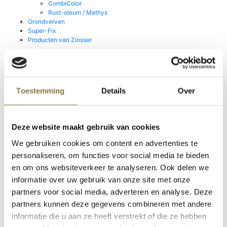
CombiColor
Rust-oleum / Mathys
Grondverven
Super-Fix
Producten van Zinsser
Productcategorieën
Toestemming
Details
Over
Home
/
Producten
/
Polyvine Assortiment
/
Lakken & Metallic's
/ Acryl
Pigmenten
Deze website maakt gebruik van cookies
We gebruiken cookies om content en advertenties te
personaliseren, om functies voor social media te bieden
en om ons websiteverkeer te analyseren. Ook delen we
informatie over uw gebruik van onze site met onze
Eigenschappen
Hoge kleurconcentratie
partners voor social media, adverteren en analyse. Deze
partners kunnen deze gegevens combineren met andere
Toepassing
Beits, muurverf, binnenverf, vernis, lijm, cement,
scumble glaze
informatie die u aan ze heeft verstrekt of die ze hebben