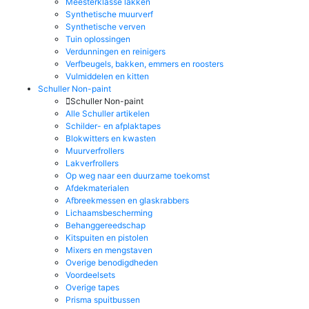
Meesterklasse lakken
Synthetische muurverf
Synthetische verven
Tuin oplossingen
Verdunningen en reinigers
Verfbeugels, bakken, emmers en roosters
Vulmiddelen en kitten
Schuller Non-paint
Schuller Non-paint
Alle Schuller artikelen
Schilder- en afplaktapes
Blokwitters en kwasten
Muurverfrollers
Lakverfrollers
Op weg naar een duurzame toekomst
Afdekmaterialen
Afbreekmessen en glaskrabbers
Lichaamsbescherming
Behanggereedschap
Kitspuiten en pistolen
Mixers en mengstaven
Overige benodigdheden
Voordeelsets
Overige tapes
Prisma spuitbussen