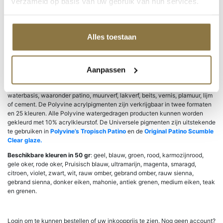
verzameld op basis van uw gebruik van hun services.
Merkblad
Downloaden
Veiligheidsblad
Downloaden
Alles toestaan
Acryl Pigmenten
Polyvine’s Acrylpigmenten
| zijn super hoogwaardig, speciaal
Aanpassen
geformuleerd voor een uitstekende kleurverzadiging. De geconcentreerde
kleurstof kan worden gebruikt in combinatie met diverse producten op
waterbasis, waaronder patino, muurverf, lakverf, beits, vernis, plamuur, lijm
of cement. De Polyvine acrylpigmenten zijn verkrijgbaar in twee formaten
en 25 kleuren. Alle Polyvine watergedragen producten kunnen worden
gekleurd met 10% acrylkleurstof. De Universele pigmenten zijn uitstekende
te gebruiken in
Polyvine’s Tropisch Patino
en de
Original Patino Scumble
Clear glaze.
Beschikbare kleuren in 50 gr
: geel, blauw, groen, rood, karmozijnrood,
gele oker, rode oker, Pruisisch blauw, ultramarijn, magenta, smaragd,
citroen, violet, zwart, wit, rauw omber, gebrand omber, rauw sienna,
gebrand sienna, donker eiken, mahonie, antiek grenen, medium eiken, teak
en grenen.
Login om te kunnen bestellen of uw inkoopprijs te zien. Nog geen account?