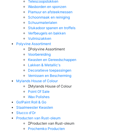
Telescoopstokken
Wasborden en sponzen
Plamuur en afsteekmessen
Schoonmaak en reiniging
Schuurmaterialen
Stukadoor spanen en troffels
Verfbeugels en bakken
Vuilniszakken
Polyvine Assortiment
Polyvine Assortiment
Voorbereiding
Kwasten en Gereedschappen
Lakken & Metallic's
Decoratieve toepassingen
Vernissen en Bescherming
Mylands House of Colour
Mylands House of Colour
Point Of Sale
Wax Polishes
Go!Paint Roll & Go
Staalmeester Kwasten
Stucco d'Or
Producten van Rust-oleum
Producten van Rust-oleum
Prochemko Producten