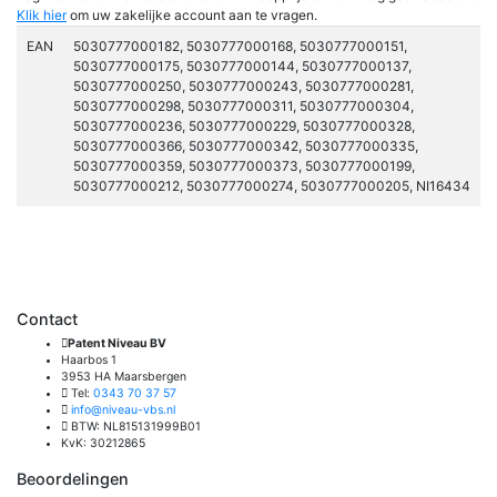
Klik hier
om uw zakelijke account aan te vragen.
EAN
5030777000182, 5030777000168, 5030777000151,
5030777000175, 5030777000144, 5030777000137,
5030777000250, 5030777000243, 5030777000281,
5030777000298, 5030777000311, 5030777000304,
5030777000236, 5030777000229, 5030777000328,
5030777000366, 5030777000342, 5030777000335,
5030777000359, 5030777000373, 5030777000199,
5030777000212, 5030777000274, 5030777000205, NI16434
Contact
Patent Niveau BV
Haarbos 1
3953 HA Maarsbergen
Tel:
0343 70 37 57
info@niveau-vbs.nl
BTW: NL815131999B01
KvK: 30212865
Beoordelingen