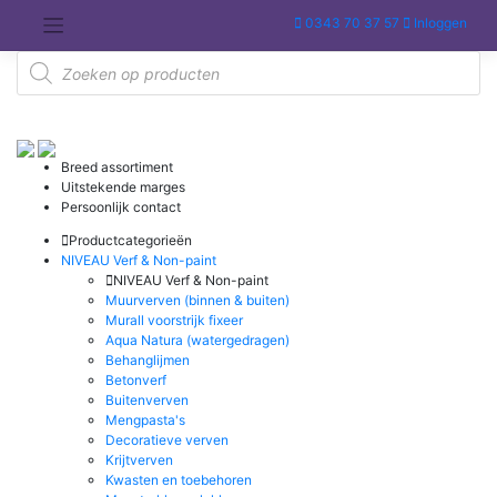
Meteen
0343 70 37 57
Inloggen
naar
de
Producten
inhoud
zoeken
Breed assortiment
Uitstekende marges
Persoonlijk contact
Productcategorieën
NIVEAU Verf & Non-paint
NIVEAU Verf & Non-paint
Muurverven (binnen & buiten)
Murall voorstrijk fixeer
Aqua Natura (watergedragen)
Behanglijmen
Betonverf
Buitenverven
Mengpasta's
Decoratieve verven
Krijtverven
Kwasten en toebehoren