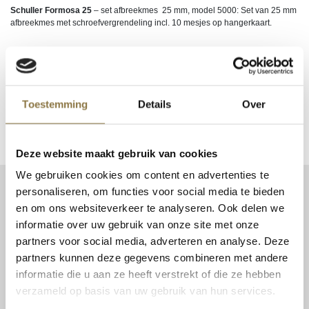
Schuller Formosa
25
– set afbreekmes 25 mm, model 5000: Set van 25 mm
afbreekmes met schroefvergrendeling incl. 10 mesjes op hangerkaart.
Login om te kunnen bestellen of uw inkoopprijs te zien. Nog geen account?
Klik hier
om uw zakelijke account aan te vragen.
Toestemming
Details
Over
EAN
9002588305905
Deze website maakt gebruik van cookies
We gebruiken cookies om content en advertenties te
personaliseren, om functies voor social media te bieden
CONTACT
en om ons websiteverkeer te analyseren. Ook delen we
Patent Niveau BV
informatie over uw gebruik van onze site met onze
Haarbos 1
partners voor social media, adverteren en analyse. Deze
3953 HA Maarsbergen
partners kunnen deze gegevens combineren met andere
Tel:
0343 70 37 57
informatie die u aan ze heeft verstrekt of die ze hebben
info@niveau-vbs.nl
verzameld op basis van uw gebruik van hun services.