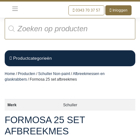
Meteen
naar
0343 70 37 57
Inloggen
de
Producten
inhoud
zoeken
Productcategorieën
Home
/
Producten
/
Schuller Non-paint
/
Afbreekmessen en
glaskrabbers
/ Formosa 25 set afbreekmes
Merk
Schuller
FORMOSA 25 SET
AFBREEKMES