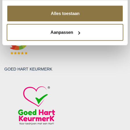
BTW: NL815131999B01
KvK: 30212865
Alles toestaan
BEOORDELINGEN
Aanpassen
GOED HART KEURMERK