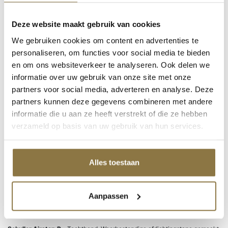
CombiColor
Rust-oleum / Mathys
Grondverven
Deze website maakt gebruik van cookies
Super-Fix
We gebruiken cookies om content en advertenties te
Producten van Zinsser
personaliseren, om functies voor social media te bieden
Productcategorieën
en om ons websiteverkeer te analyseren. Ook delen we
informatie over uw gebruik van onze site met onze
partners voor social media, adverteren en analyse. Deze
partners kunnen deze gegevens combineren met andere
Home
/
Producten
/
Schuller Non-paint
/
Overige benodigdheden
/ Airstop
informatie die u aan ze heeft verstrekt of die ze hebben
Tochtband
verzameld op basis van uw gebruik van hun services.
Airstop Tochtband
Alles toestaan
Schuller Airstop E
– Tochtband. Weerbestendige afdichtingstape gemaakt
van een rubberprofiel, verkrijgbaar in twee kleuren: wit en bruin. Geschikt
Aanpassen
voor het afdichten van kieren van 1 mm tot 3,5 mm.