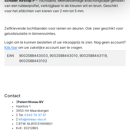
Schuller Airstop P
– Tochtband. Weerbestendige afdichtingstape gemaakt
van een rubberprofiel, verkrijgbaar in de kleuren wit en bruin. Geschikt
voor het afdichten van kieren van 2 mm tot 5 mm.
Zelfklevende tochtbanden voor ramen en deuren. Ook zeer geschikt voor
geluidsisolatie in binnenruimtes.
Login om te kunnen bestellen of uw inkoopprijs te zien. Nog geen account?
Klik hier
om uw zakelijke account aan te vragen.
EAN
9002588443003, 9002588443010, 9002588443119,
9002588443102
Contact
Patent Niveau BV
Haarbos 1
3953 HA Maarsbergen
Tel:
0343 70 37 57
info@niveau-vbs.nl
BTW: NL815131999B01
KvK: 30212865