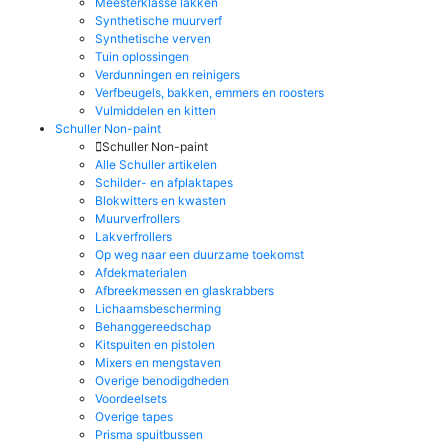
Meesterklasse lakken
Synthetische muurverf
Synthetische verven
Tuin oplossingen
Verdunningen en reinigers
Verfbeugels, bakken, emmers en roosters
Vulmiddelen en kitten
Schuller Non-paint
Schuller Non-paint
Alle Schuller artikelen
Schilder- en afplaktapes
Blokwitters en kwasten
Muurverfrollers
Lakverfrollers
Op weg naar een duurzame toekomst
Afdekmaterialen
Afbreekmessen en glaskrabbers
Lichaamsbescherming
Behanggereedschap
Kitspuiten en pistolen
Mixers en mengstaven
Overige benodigdheden
Voordeelsets
Overige tapes
Prisma spuitbussen