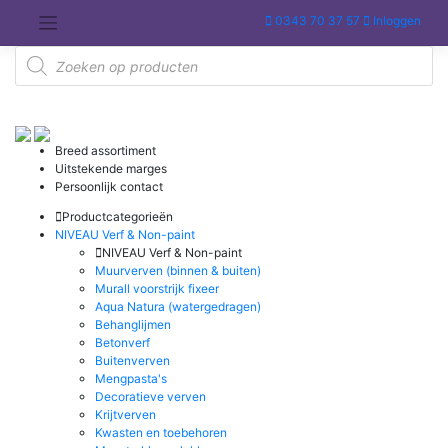
Meteen
0343 70 37 57
Inloggen
naar
de
Producten
inhoud
zoeken
Breed assortiment
Uitstekende marges
Persoonlijk contact
Productcategorieën
NIVEAU Verf & Non-paint
NIVEAU Verf & Non-paint
Muurverven (binnen & buiten)
Murall voorstrijk fixeer
Aqua Natura (watergedragen)
Behanglijmen
Betonverf
Buitenverven
Mengpasta's
Decoratieve verven
Krijtverven
Kwasten en toebehoren