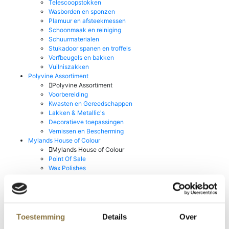
Telescoopstokken
Wasborden en sponzen
Plamuur en afsteekmessen
Schoonmaak en reiniging
Schuurmaterialen
Stukadoor spanen en troffels
Verfbeugels en bakken
Vuilniszakken
Polyvine Assortiment
Polyvine Assortiment
Voorbereiding
Kwasten en Gereedschappen
Lakken & Metallic's
Decoratieve toepassingen
Vernissen en Bescherming
Mylands House of Colour
Mylands House of Colour
Point Of Sale
Wax Polishes
Go!Paint Roll & Go
Staalmeester Kwasten
Stucco d'Or
Producten van Rust-oleum
Producten van Rust-oleum
Toestemming
Details
Over
Prochemko Producten