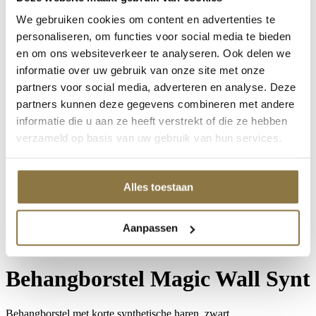
Mylands House of Colour
Mylands House of Colour
We gebruiken cookies om content en advertenties te
Point Of Sale
personaliseren, om functies voor social media te bieden
Wax Polishes
en om ons websiteverkeer te analyseren. Ook delen we
Go!Paint Roll & Go
Staalmeester Kwasten
informatie over uw gebruik van onze site met onze
Stucco d'Or
partners voor social media, adverteren en analyse. Deze
Producten van Rust-oleum
partners kunnen deze gegevens combineren met andere
Producten van Rust-oleum
Prochemko Producten
informatie die u aan ze heeft verstrekt of die ze hebben
CombiColor
verzameld op basis van uw gebruik van hun services.
Rust-oleum / Mathys
Grondverven
Super-Fix
Producten van Zinsser
Alles toestaan
Productcategorieën
Home
/
Producten
/
Schuller Non-
Aanpassen
paint
/
Behanggereedschap
/ Behangborstel Magic Wall Synt
Behangborstel Magic Wall Synt
Behangborstel met korte synthetische haren, zwart.