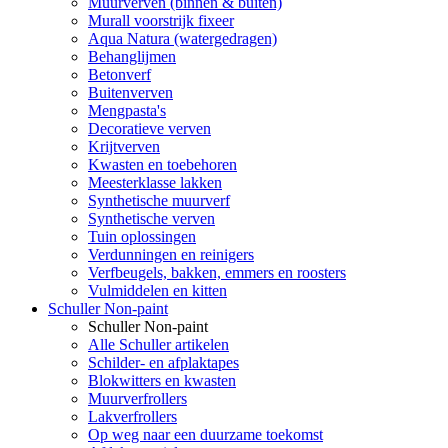
Muurverven (binnen & buiten)
Murall voorstrijk fixeer
Aqua Natura (watergedragen)
Behanglijmen
Betonverf
Buitenverven
Mengpasta's
Decoratieve verven
Krijtverven
Kwasten en toebehoren
Meesterklasse lakken
Synthetische muurverf
Synthetische verven
Tuin oplossingen
Verdunningen en reinigers
Verfbeugels, bakken, emmers en roosters
Vulmiddelen en kitten
Schuller Non-paint
Schuller Non-paint
Alle Schuller artikelen
Schilder- en afplaktapes
Blokwitters en kwasten
Muurverfrollers
Lakverfrollers
Op weg naar een duurzame toekomst