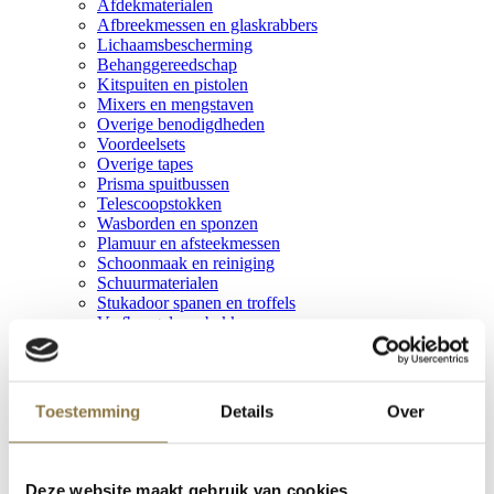
Afdekmaterialen
Afbreekmessen en glaskrabbers
Lichaamsbescherming
Behanggereedschap
Kitspuiten en pistolen
Mixers en mengstaven
Overige benodigdheden
Voordeelsets
Overige tapes
Prisma spuitbussen
Telescoopstokken
Wasborden en sponzen
Plamuur en afsteekmessen
Schoonmaak en reiniging
Schuurmaterialen
Stukadoor spanen en troffels
Verfbeugels en bakken
Vuilniszakken
Polyvine Assortiment
Polyvine Assortiment
Voorbereiding
Toestemming
Details
Over
Kwasten en Gereedschappen
Lakken & Metallic's
Decoratieve toepassingen
Vernissen en Bescherming
Deze website maakt gebruik van cookies