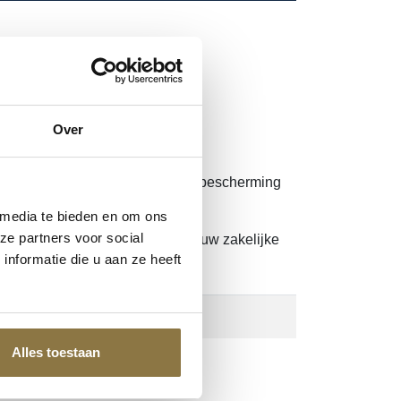
HEIDSBRIL
Over
ps voor extra draagcomfort, biedt bescherming
 media te bieden en om ons
ze partners voor social
. Nog geen account?
Klik hier
om uw zakelijke
nformatie die u aan ze heeft
Alles toestaan