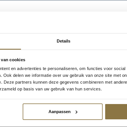
amsbescherming
/
Veiligheidsbrillen
/ Clearview Veiligheidsbril
CLEARVIEW VEILIG
Details
Schuller – ClearView Beschermbri
l met zachte veerti
 van cookies
tegen rondvliegende deeltjes.
ent en advertenties te personaliseren, om functies voor social
. Ook delen we informatie over uw gebruik van onze site met on
Login om te kunnen bestellen of uw inkoopprijs te zien
e. Deze partners kunnen deze gegevens combineren met andere i
account aan te vragen.
erzameld op basis van uw gebruik van hun services.
EAN
9002588424934
Aanpassen