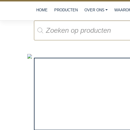
Meteen
HOME
PRODUCTEN
OVER ONS
WAAROM
naar
de
Producten
inhoud
zoeken