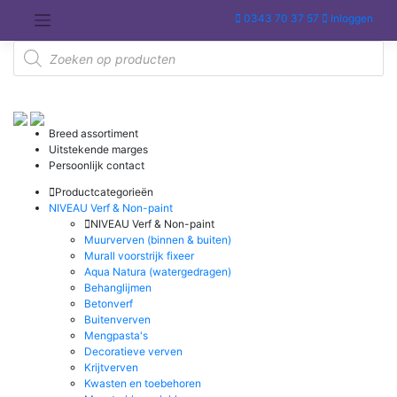
Meteen
0343 70 37 57
Inloggen
naar
de
Producten
inhoud
zoeken
Breed assortiment
Uitstekende marges
Persoonlijk contact
Productcategorieën
NIVEAU Verf & Non-paint
NIVEAU Verf & Non-paint
Muurverven (binnen & buiten)
Murall voorstrijk fixeer
Aqua Natura (watergedragen)
Behanglijmen
Betonverf
Buitenverven
Mengpasta's
Decoratieve verven
Krijtverven
Kwasten en toebehoren