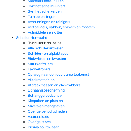
Meesterklasse lakken
Synthetische muurverf
Synthetische verven
Tuin oplossingen
Verdunningen en reinigers
Verfbeugels, bakken, emmers en roosters
Vulmiddelen en kitten
Schuller Non-paint
Schuller Non-paint
Alle Schuller artikelen
Schilder- en afplaktapes
Blokwitters en kwasten
Muurverfrollers
Lakverfrollers
Op weg naar een duurzame toekomst
Afdekmaterialen
Afbreekmessen en glaskrabbers
Lichaamsbescherming
Behanggereedschap
Kitspuiten en pistolen
Mixers en mengstaven
Overige benodigdheden
Voordeelsets
Overige tapes
Prisma spuitbussen