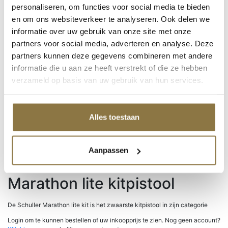
CombiColor
personaliseren, om functies voor social media te bieden
Rust-oleum / Mathys
en om ons websiteverkeer te analyseren. Ook delen we
Grondverven
informatie over uw gebruik van onze site met onze
Super-Fix
Producten van Zinsser
partners voor social media, adverteren en analyse. Deze
partners kunnen deze gegevens combineren met andere
Productcategorieën
informatie die u aan ze heeft verstrekt of die ze hebben
verzameld op basis van uw gebruik van hun services.
Home
/
Producten
/
Schuller Non-paint
/
Kitspuiten en pistolen
/ Marathon
Alles toestaan
lite kitpistool
Aanpassen
Merk
Schuller
Marathon lite kitpistool
De Schuller Marathon lite kit is het zwaarste kitpistool in zijn categorie
Login om te kunnen bestellen of uw inkoopprijs te zien. Nog geen account?