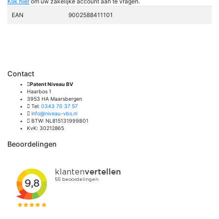
Klik hier
om uw zakelijke account aan te vragen.
EAN
9002588411101
Contact
Patent Niveau BV
Haarbos 1
3953 HA Maarsbergen
Tel:
0343 70 37 57
info@niveau-vbs.nl
BTW: NL815131999B01
KvK: 30212865
Beoordelingen