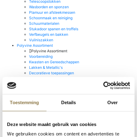
Telescoopstokken
Wasborden en sponzen
Plamuur en afsteekmessen
Schoonmaak en reiniging
Schuurmaterialen
Stukadoor spanen en troffels
Verfbeugels en bakken
Vuilniszakken
Polyvine Assortiment
Polyvine Assortiment
Voorbereiding
Kwasten en Gereedschappen
Lakken & Metallic's
Decoratieve toepassingen
Vernissen en Bescherming
Mylands House of Colour
Mylands House of Colour
Point Of Sale
Wax Polishes
Toestemming
Details
Over
Go!Paint Roll & Go
Staalmeester Kwasten
Stucco d'Or
Producten van Rust-oleum
Deze website maakt gebruik van cookies
Producten van Rust-oleum
We gebruiken cookies om content en advertenties te
Prochemko Producten