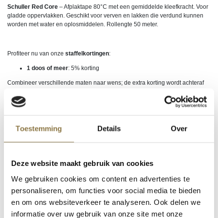
Schuller Red Core
– Afplaktape 80°C met een gemiddelde kleefkracht. Voor
gladde oppervlakken. Geschikt voor verven en lakken die verdund kunnen
worden met water en oplosmiddelen. Rollengte 50 meter.
Profiteer nu van onze
staffelkortingen
:
1 doos of meer
: 5% korting
Combineer verschillende maten naar wens; de extra korting wordt achteraf
verrekend op de factuur.
Doos 18 mm. is 48 stuks
Doos 24 mm. is 36 stuks
Doos 36 mm. is 24 stuks
Toestemming
Details
Over
Doos 48 mm. is 24 stuks
Login om te kunnen bestellen of uw inkoopprijs te zien. Nog geen account?
Klik hier
om uw zakelijke account aan te vragen.
Deze website maakt gebruik van cookies
We gebruiken cookies om content en advertenties te
EAN
9002588451039, SC45103-1, 9002588451053, 9002588451077,
personaliseren, om functies voor social media te bieden
SC45107-1, 9002588451091, SC45109-1
en om ons websiteverkeer te analyseren. Ook delen we
informatie over uw gebruik van onze site met onze