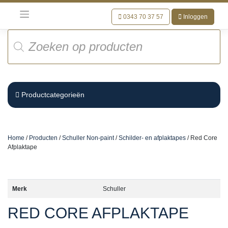
Meteen
naar
0343 70 37 57
Inloggen
de
Producten
inhoud
zoeken
Productcategorieën
Home
/
Producten
/
Schuller Non-paint
/
Schilder- en afplaktapes
/ Red Core
Afplaktape
Merk
Schuller
RED CORE AFPLAKTAPE