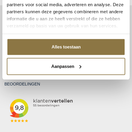
partners voor social media, adverteren en analyse. Deze
partners kunnen deze gegevens combineren met andere
CONTACT
informatie die u aan ze heeft verstrekt of die ze hebben
verzameld op basis van uw gebruik van hun services.
Patent Niveau BV
Haarbos 1
3953 HA Maarsbergen
Alles toestaan
Tel:
0343 70 37 57
info@niveau-vbs.nl
Aanpassen
BTW: NL815131999B01
KvK: 30212865
BEOORDELINGEN