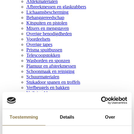
Afdekmaterialen
Afbreekmessen en glaskrabbers
Lichaamsbescherming
Behanggereedschap
Kitspuiten en pistolen
Mixers en mengstaven
Overige benodigdheden
Voordeelsets
Overige tapes
Prisma spuitbussen
Telescoopstokken
Wasborden en sponzen
Plamuur en afsteekmessen
Schoonmaak en reiniging
Schuurmaterialen
Stukadoor spanen en troffels
Verfbeugels en bakken
Vuilniszakken
Polyvine Assortiment
Polyvine Assortiment
Voorbereiding
Kwasten en Gereedschappen
Toestemming
Details
Over
Lakken & Metallic's
Decoratieve toepassingen
Vernissen en Bescherming