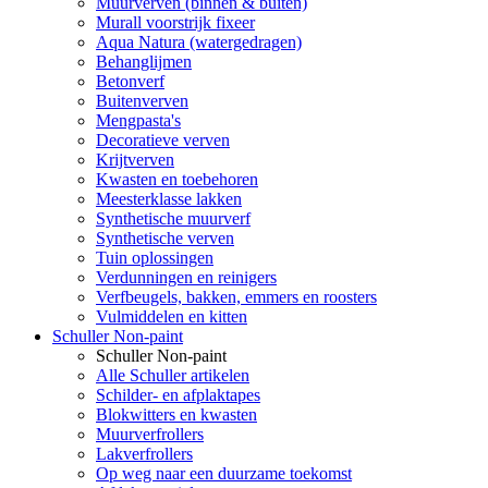
Muurverven (binnen & buiten)
Murall voorstrijk fixeer
Aqua Natura (watergedragen)
Behanglijmen
Betonverf
Buitenverven
Mengpasta's
Decoratieve verven
Krijtverven
Kwasten en toebehoren
Meesterklasse lakken
Synthetische muurverf
Synthetische verven
Tuin oplossingen
Verdunningen en reinigers
Verfbeugels, bakken, emmers en roosters
Vulmiddelen en kitten
Schuller Non-paint
Schuller Non-paint
Alle Schuller artikelen
Schilder- en afplaktapes
Blokwitters en kwasten
Muurverfrollers
Lakverfrollers
Op weg naar een duurzame toekomst