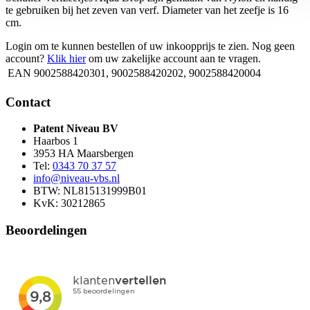
te gebruiken bij het zeven van verf. Diameter van het zeefje is 16
cm.
Login om te kunnen bestellen of uw inkoopprijs te zien. Nog geen
account?
Klik hier
om uw zakelijke account aan te vragen.
EAN
9002588420301, 9002588420202, 9002588420004
Contact
Patent Niveau BV
Haarbos 1
3953 HA Maarsbergen
Tel:
0343 70 37 57
info@niveau-vbs.nl
BTW: NL815131999B01
KvK: 30212865
Beoordelingen