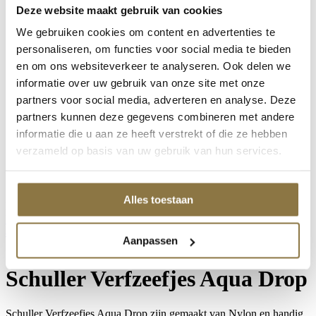
Mylands House of Colour
Deze website maakt gebruik van cookies
Mylands House of Colour
Point Of Sale
We gebruiken cookies om content en advertenties te
Wax Polishes
personaliseren, om functies voor social media te bieden
Go!Paint Roll & Go
en om ons websiteverkeer te analyseren. Ook delen we
Staalmeester Kwasten
Stucco d'Or
informatie over uw gebruik van onze site met onze
Producten van Rust-oleum
partners voor social media, adverteren en analyse. Deze
Producten van Rust-oleum
partners kunnen deze gegevens combineren met andere
Prochemko Producten
CombiColor
informatie die u aan ze heeft verstrekt of die ze hebben
Rust-oleum / Mathys
verzameld op basis van uw gebruik van hun services.
Grondverven
Super-Fix
Producten van Zinsser
Alles toestaan
Productcategorieën
Home
/
Producten
/
Schuller Non-paint
/
Alle Schuller
artikelen
/ Schuller Verfzeefjes Aqua Drop
Aanpassen
Schuller Verfzeefjes Aqua Drop
Schuller Verfzeefjes Aqua Drop zijn gemaakt van Nylon en handig