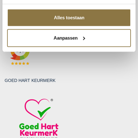
BTW: NL815131999B01
KvK: 30212865
Alles toestaan
BEOORDELINGEN
Aanpassen
GOED HART KEURMERK