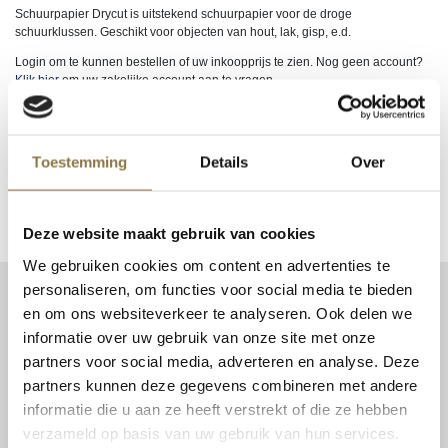
Schuurpapier Drycut is uitstekend schuurpapier voor de droge
schuurklussen. Geschikt voor objecten van hout, lak, gisp, e.d.
Login om te kunnen bestellen of uw inkoopprijs te zien. Nog geen account?
Klik hier
om uw zakelijke account aan te vragen.
EAN
9002588655079, 9002588655086, 9002588655093,
9002588655109, 9002588655116, 9002588655123,
Toestemming
Details
Over
9002588655130, 9002588655147, 9002588655154,
9002588655161, 9002588655161
Deze website maakt gebruik van cookies
We gebruiken cookies om content en advertenties te
personaliseren, om functies voor social media te bieden
CONTACT
en om ons websiteverkeer te analyseren. Ook delen we
Patent Niveau BV
informatie over uw gebruik van onze site met onze
Haarbos 1
partners voor social media, adverteren en analyse. Deze
3953 HA Maarsbergen
partners kunnen deze gegevens combineren met andere
informatie die u aan ze heeft verstrekt of die ze hebben
Tel:
0343 70 37 57
verzameld op basis van uw gebruik van hun services.
info@niveau-vbs.nl