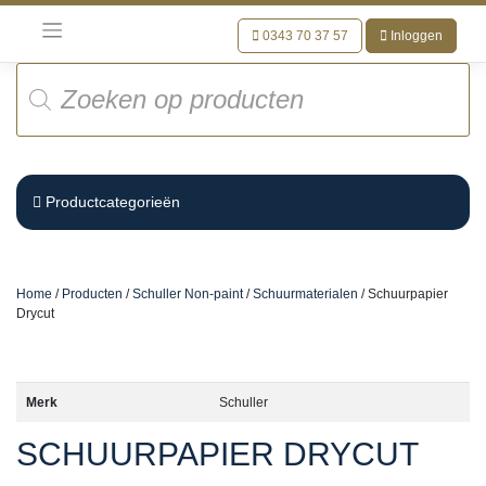
Meteen
naar
0343 70 37 57
Inloggen
de
Producten
inhoud
zoeken
Productcategorieën
Home
/
Producten
/
Schuller Non-paint
/
Schuurmaterialen
/ Schuurpapier
Drycut
Merk
Schuller
SCHUURPAPIER DRYCUT