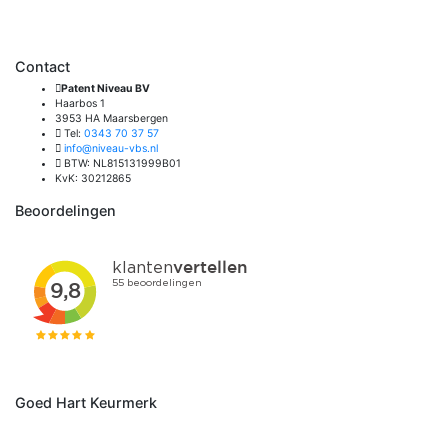
Contact
Patent Niveau BV
Haarbos 1
3953 HA Maarsbergen
Tel:
0343 70 37 57
info@niveau-vbs.nl
BTW: NL815131999B01
KvK: 30212865
Beoordelingen
Goed Hart Keurmerk