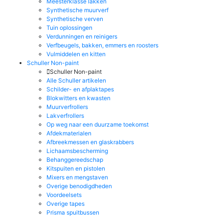
Meesterklasse lakken
Synthetische muurverf
Synthetische verven
Tuin oplossingen
Verdunningen en reinigers
Verfbeugels, bakken, emmers en roosters
Vulmiddelen en kitten
Schuller Non-paint
Schuller Non-paint
Alle Schuller artikelen
Schilder- en afplaktapes
Blokwitters en kwasten
Muurverfrollers
Lakverfrollers
Op weg naar een duurzame toekomst
Afdekmaterialen
Afbreekmessen en glaskrabbers
Lichaamsbescherming
Behanggereedschap
Kitspuiten en pistolen
Mixers en mengstaven
Overige benodigdheden
Voordeelsets
Overige tapes
Prisma spuitbussen