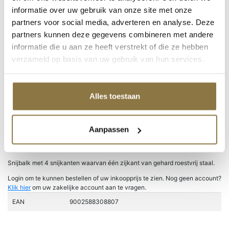
CombiColor
informatie over uw gebruik van onze site met onze
Rust-oleum / Mathys
partners voor social media, adverteren en analyse. Deze
Grondverven
Super-Fix
partners kunnen deze gegevens combineren met andere
Producten van Zinsser
informatie die u aan ze heeft verstrekt of die ze hebben
Productcategorieën
verzameld op basis van uw gebruik van hun services.
Home
/
Producten
/
Schuller Non-paint
/
Behanggereedschap
/ Snijbalk
Alles toestaan
Magic Edge
Aanpassen
Snijbalk Magic Edge
Snijbalk met 4 snijkanten waarvan één zijkant van gehard roestvrij staal.
Login om te kunnen bestellen of uw inkoopprijs te zien. Nog geen account?
Klik hier
om uw zakelijke account aan te vragen.
EAN
9002588308807