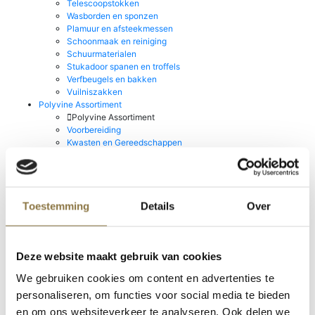
Telescoopstokken
Wasborden en sponzen
Plamuur en afsteekmessen
Schoonmaak en reiniging
Schuurmaterialen
Stukadoor spanen en troffels
Verfbeugels en bakken
Vuilniszakken
Polyvine Assortiment
Polyvine Assortiment
Voorbereiding
Kwasten en Gereedschappen
Lakken & Metallic's
Decoratieve toepassingen
Vernissen en Bescherming
Mylands House of Colour
Toestemming
Details
Over
Mylands House of Colour
Point Of Sale
Wax Polishes
Go!Paint Roll & Go
Deze website maakt gebruik van cookies
Staalmeester Kwasten
Stucco d'Or
We gebruiken cookies om content en advertenties te
Producten van Rust-oleum
personaliseren, om functies voor social media te bieden
Producten van Rust-oleum
Prochemko Producten
en om ons websiteverkeer te analyseren. Ook delen we