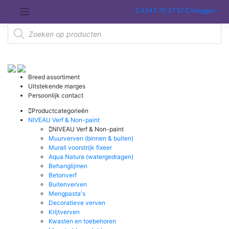
Meteen
0343 70 37 57
Inloggen
naar
de
Producten
inhoud
zoeken
Breed assortiment
Uitstekende marges
Persoonlijk contact
Productcategorieën
NIVEAU Verf & Non-paint
NIVEAU Verf & Non-paint
Muurverven (binnen & buiten)
Murall voorstrijk fixeer
Aqua Natura (watergedragen)
Behanglijmen
Betonverf
Buitenverven
Mengpasta's
Decoratieve verven
Krijtverven
Kwasten en toebehoren