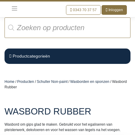
Meteen
naar
0343 70 37 57
Inloggen
de
Producten
inhoud
zoeken
Productcategorieën
Home
/
Producten
/
Schuller Non-paint
/
Wasborden en sponzen
/ Wasbord
Rubber
WASBORD RUBBER
Wasbord om gips glad te maken. Gebruikt voor het egaliseren van
pleisterwerk, dekvloeren en voor het wassen van tegels na het voegen.