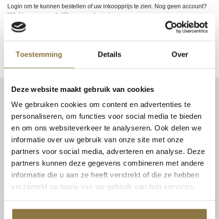
Login om te kunnen bestellen of uw inkoopprijs te zien. Nog geen account?
Klik hier
om uw zakelijke account aan te vragen.
EAN
9002588516004
Toestemming
Details
Over
Deze website maakt gebruik van cookies
CONTACT
We gebruiken cookies om content en advertenties te
Patent Niveau BV
personaliseren, om functies voor social media te bieden
Haarbos 1
en om ons websiteverkeer te analyseren. Ook delen we
3953 HA Maarsbergen
informatie over uw gebruik van onze site met onze
partners voor social media, adverteren en analyse. Deze
Tel:
0343 70 37 57
partners kunnen deze gegevens combineren met andere
info@niveau-vbs.nl
informatie die u aan ze heeft verstrekt of die ze hebben
BTW: NL815131999B01
verzameld op basis van uw gebruik van hun services.
KvK: 30212865
BEOORDELINGEN