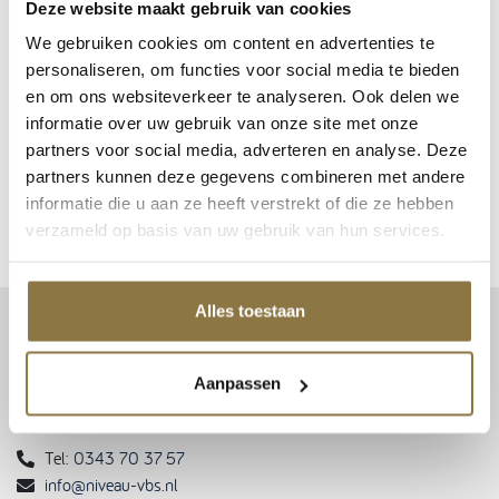
Deze website maakt gebruik van cookies
We gebruiken cookies om content en advertenties te
personaliseren, om functies voor social media te bieden
en om ons websiteverkeer te analyseren. Ook delen we
informatie over uw gebruik van onze site met onze
Login om te kunnen bestellen of uw inkoopprijs te zien. Nog geen account?
Klik hier
om
uw zakelijke account aan te vragen.
partners voor social media, adverteren en analyse. Deze
partners kunnen deze gegevens combineren met andere
informatie die u aan ze heeft verstrekt of die ze hebben
EAN
9002588712017, 9002588712024, 9002588712031
verzameld op basis van uw gebruik van hun services.
Alles toestaan
CONTACT
Patent Niveau BV
Aanpassen
Haarbos 1
3953 HA Maarsbergen
Tel:
0343 70 37 57
info@niveau-vbs.nl