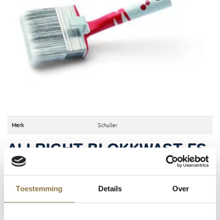
Merk
Schuller
ALLRIGHT BLOKKWAST FS
Schuller Allright
– Professionele serie blokkwasten gemaakt van een hoge kwaliteit 2-
componenten handgreep. De kwasten zijn vormstabiel, hebben een zeer goede
verfopname. De zachte punten zorgen voor een perfecte afwerking. Deze kwasten zijn
Toestemming
Details
Over
perfect geschikt voor alle verven, lakken en vernissen, vooral voor op waterbasis. De
Allright blokkwast heeft een 2-compententen handgreep en een roestvrijstalen bus.