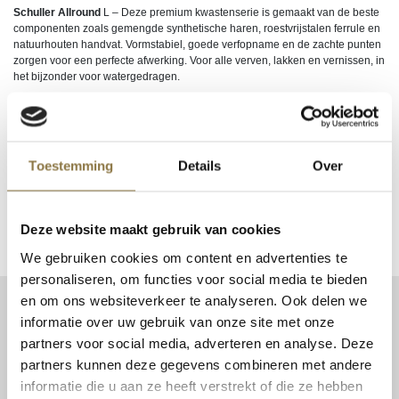
Schuller Allround
L – Deze premium kwastenserie is gemaakt van de beste
componenten zoals gemengde synthetische haren, roestvrijstalen ferrule en
natuurhouten handvat. Vormstabiel, goede verfopname en de zachte punten
zorgen voor een perfecte afwerking. Voor alle verven, lakken en vernissen, in
het bijzonder voor watergedragen.
Login om te kunnen bestellen of uw inkoopprijs te zien. Nog geen account?
Klik hier
om uw zakelijke account aan te vragen.
Toestemming
Details
Over
EAN
9002588723839, 9002588723846, 9002588723853,
9002588723860
Deze website maakt gebruik van cookies
We gebruiken cookies om content en advertenties te
personaliseren, om functies voor social media te bieden
en om ons websiteverkeer te analyseren. Ook delen we
CONTACT
informatie over uw gebruik van onze site met onze
Patent Niveau BV
partners voor social media, adverteren en analyse. Deze
Haarbos 1
partners kunnen deze gegevens combineren met andere
3953 HA Maarsbergen
informatie die u aan ze heeft verstrekt of die ze hebben