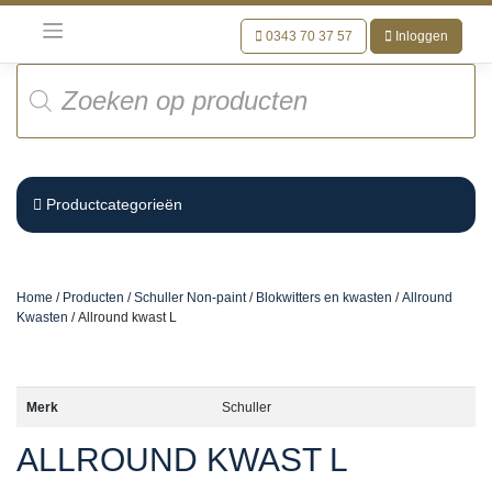
Meteen
naar
0343 70 37 57
Inloggen
de
Producten
inhoud
zoeken
Productcategorieën
Home
/
Producten
/
Schuller Non-paint
/
Blokwitters en kwasten
/
Allround
Kwasten
/ Allround kwast L
Merk
Schuller
ALLROUND KWAST L