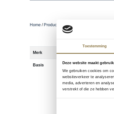
Home
/
Producten
/
Schuller Non-paint
/
Blokwi
Toestemming
Merk
Schuller
Deze website maakt gebruik
Basis
We gebruiken cookies om cont
websiteverkeer te analyseren
media, adverteren en analys
verstrekt of die ze hebben v