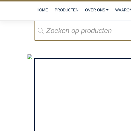
Meteen
HOME
PRODUCTEN
OVER ONS
WAAROM
naar
de
Producten
inhoud
zoeken