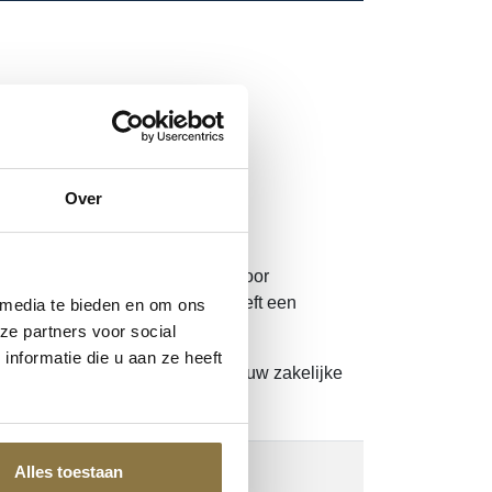
WERP
Over
name en verfafgifte. Geschikt voor
ynthetische basis. De kwast heeft een
 media te bieden en om ons
ze partners voor social
nformatie die u aan ze heeft
. Nog geen account?
Klik hier
om uw zakelijke
588709048
Alles toestaan