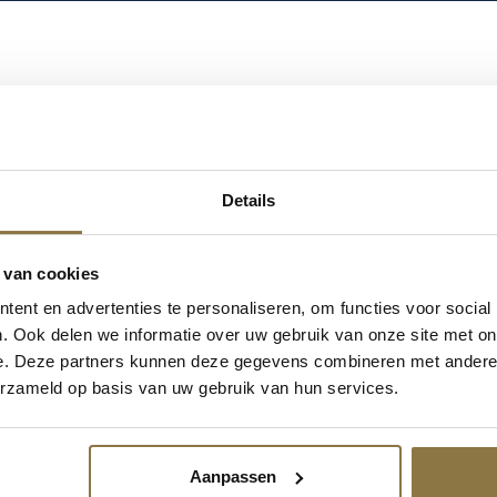
tters en kwasten
/
Blokwitters
/ Mercato FS wegwerp blokkwast
MERCATO FS WEG
Details
BLOKKWAST
 van cookies
De Mercato FR Blokkwast is een kwast met goede verfop
eenvoudige klussen met verven en lakken op water- en s
ent en advertenties te personaliseren, om functies voor social
kunststof handgreep en een verzinkte bus.
. Ook delen we informatie over uw gebruik van onze site met on
e. Deze partners kunnen deze gegevens combineren met andere i
Login om te kunnen bestellen of uw inkoopprijs te zien
erzameld op basis van uw gebruik van hun services.
account aan te vragen.
EAN
9002588709017, 9002588709024, 9002
Aanpassen