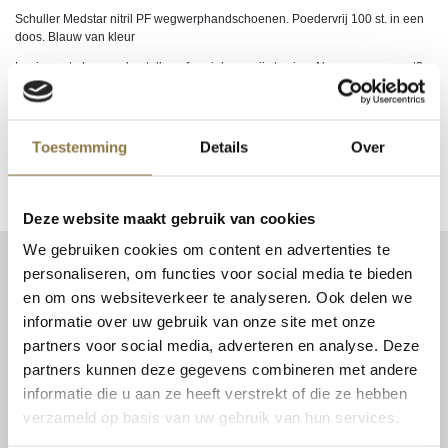
Schuller Medstar nitril PF wegwerphandschoenen. Poedervrij 100 st. in een
doos. Blauw van kleur
Login om te kunnen bestellen of uw inkoopprijs te zien. Nog geen account?
Klik hier
om uw zakelijke account aan te vragen.
EAN
9002588492513, 9002588492520, 9002588492537,
Toestemming
Details
Over
9002588492544
Deze website maakt gebruik van cookies
We gebruiken cookies om content en advertenties te
personaliseren, om functies voor social media te bieden
CONTACT
en om ons websiteverkeer te analyseren. Ook delen we
Patent Niveau BV
informatie over uw gebruik van onze site met onze
Haarbos 1
partners voor social media, adverteren en analyse. Deze
3953 HA Maarsbergen
partners kunnen deze gegevens combineren met andere
Tel:
0343 70 37 57
informatie die u aan ze heeft verstrekt of die ze hebben
info@niveau-vbs.nl
verzameld op basis van uw gebruik van hun services.
BTW: NL815131999B01