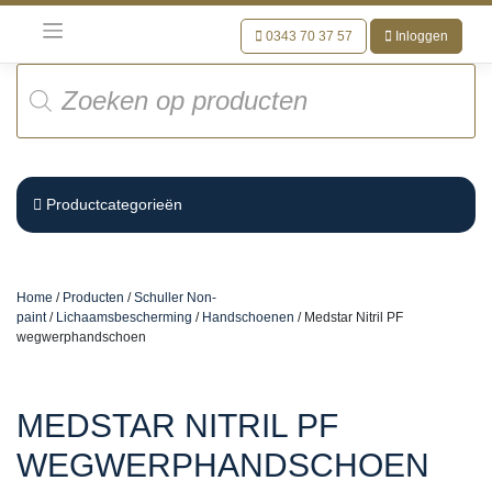
Meteen
naar
0343 70 37 57
Inloggen
de
Producten
inhoud
zoeken
Productcategorieën
Home
/
Producten
/
Schuller Non-
paint
/
Lichaamsbescherming
/
Handschoenen
/ Medstar Nitril PF
wegwerphandschoen
MEDSTAR NITRIL PF
WEGWERPHANDSCHOEN