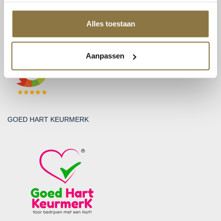
BTW: NL815131999B01
KvK: 30212865
Alles toestaan
BEOORDELINGEN
Aanpassen
GOED HART KEURMERK