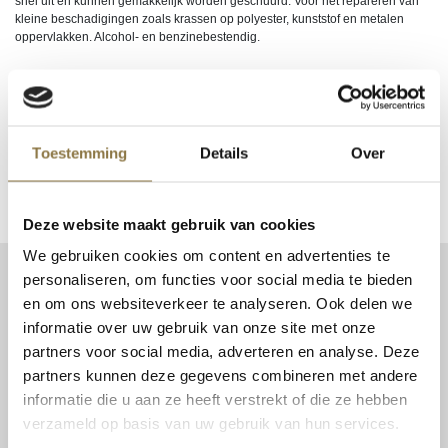
snel uit en kunnen gemakkelijk worden geschuurd. Voor het repareren van
kleine beschadigingen zoals krassen op polyester, kunststof en metalen
oppervlakken. Alcohol- en benzinebestendig.
Login om te kunnen bestellen of uw inkoopprijs te zien. Nog geen account?
Klik hier
om uw zakelijke account aan te vragen.
Toestemming
Details
Over
EAN
9002588910796
Deze website maakt gebruik van cookies
We gebruiken cookies om content en advertenties te
personaliseren, om functies voor social media te bieden
CONTACT
en om ons websiteverkeer te analyseren. Ook delen we
Patent Niveau BV
informatie over uw gebruik van onze site met onze
Haarbos 1
partners voor social media, adverteren en analyse. Deze
3953 HA Maarsbergen
partners kunnen deze gegevens combineren met andere
Tel:
0343 70 37 57
informatie die u aan ze heeft verstrekt of die ze hebben
info@niveau-vbs.nl
verzameld op basis van uw gebruik van hun services.