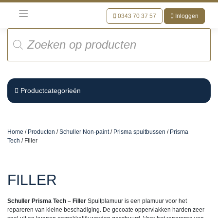
Meteen
naar
0343 70 37 57
Inloggen
de
Producten
inhoud
zoeken
Productcategorieën
Home
/
Producten
/
Schuller Non-paint
/
Prisma spuitbussen
/
Prisma
Tech
/ Filler
FILLER
Schuller Prisma Tech – Filler
Spuitplamuur is een plamuur voor het
repareren van kleine beschadiging. De gecoate oppervlakken harden zeer