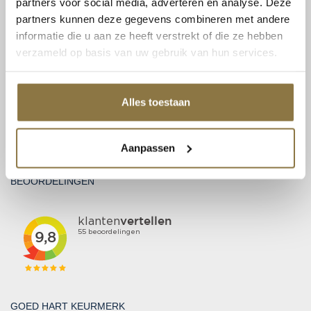
partners voor social media, adverteren en analyse. Deze
partners kunnen deze gegevens combineren met andere
CONTACT
informatie die u aan ze heeft verstrekt of die ze hebben
Patent Niveau BV
verzameld op basis van uw gebruik van hun services.
Haarbos 1
3953 HA Maarsbergen
Tel:
0343 70 37 57
Alles toestaan
info@niveau-vbs.nl
BTW: NL815131999B01
Aanpassen
KvK: 30212865
BEOORDELINGEN
GOED HART KEURMERK