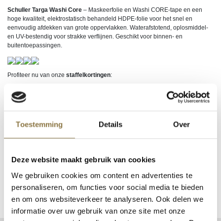
Schuller Targa Washi Core
– Maskeerfolie en Washi CORE-tape en een
hoge kwaliteit, elektrostatisch behandeld HDPE-folie voor het snel en
eenvoudig afdekken van grote oppervlakken. Waterafstotend, oplosmiddel-
en UV-bestendig voor strakke verflijnen. Geschikt voor binnen- en
buitentoepassingen.
Profiteer nu van onze
staffelkortingen
:
Afname 15 rollen per maat
: 5% korting
Afname volle doos per maat:
10% korting
Combineer verschillende maten naar wens; de extra korting wordt achteraf
verrekend op de factuur.
Toestemming
Details
Over
Login om te kunnen bestellen of uw inkoopprijs te zien. Nog geen account?
Klik hier
om uw zakelijke account aan te vragen.
Deze website maakt gebruik van cookies
EAN
9002588458519, 9002588458526, 9002588458540,
We gebruiken cookies om content en advertenties te
9002588458571
personaliseren, om functies voor social media te bieden
en om ons websiteverkeer te analyseren. Ook delen we
informatie over uw gebruik van onze site met onze