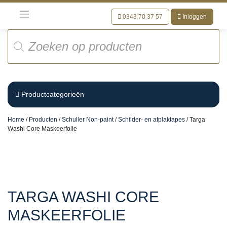
Meteen
naar
0343 70 37 57
Inloggen
de
Producten
inhoud
zoeken
Productcategorieën
Home
/
Producten
/
Schuller Non-paint
/
Schilder- en afplaktapes
/ Targa
Washi Core Maskeerfolie
TARGA WASHI CORE
MASKEERFOLIE