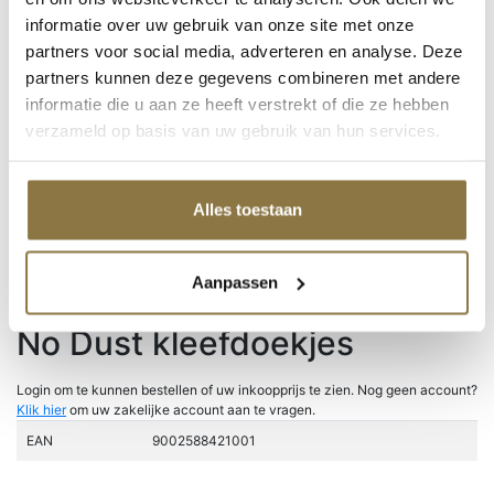
CombiColor
informatie over uw gebruik van onze site met onze
Rust-oleum / Mathys
Grondverven
partners voor social media, adverteren en analyse. Deze
Super-Fix
partners kunnen deze gegevens combineren met andere
Producten van Zinsser
informatie die u aan ze heeft verstrekt of die ze hebben
Productcategorieën
verzameld op basis van uw gebruik van hun services.
Alles toestaan
Home
/
Producten
/
Schuller Non-paint
/
Schoonmaak en reiniging
/ No
Dust kleefdoekjes
Aanpassen
No Dust kleefdoekjes
Login om te kunnen bestellen of uw inkoopprijs te zien. Nog geen account?
Klik hier
om uw zakelijke account aan te vragen.
EAN
9002588421001