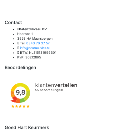
Contact
Patent Niveau BV
Haarbos 1
3953 HA Maarsbergen
Tel:
0343 70 37 57
info@niveau-vbs.nl
BTW: NL815131999B01
KvK: 30212865
Beoordelingen
Goed Hart Keurmerk