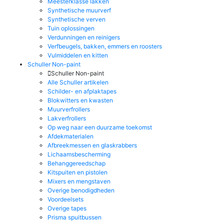
Meesterklasse lakken
Synthetische muurverf
Synthetische verven
Tuin oplossingen
Verdunningen en reinigers
Verfbeugels, bakken, emmers en roosters
Vulmiddelen en kitten
Schuller Non-paint
Schuller Non-paint
Alle Schuller artikelen
Schilder- en afplaktapes
Blokwitters en kwasten
Muurverfrollers
Lakverfrollers
Op weg naar een duurzame toekomst
Afdekmaterialen
Afbreekmessen en glaskrabbers
Lichaamsbescherming
Behanggereedschap
Kitspuiten en pistolen
Mixers en mengstaven
Overige benodigdheden
Voordeelsets
Overige tapes
Prisma spuitbussen