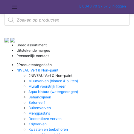
Meteen
0343 70 37 57
Inloggen
naar
de
Producten
inhoud
zoeken
Breed assortiment
Uitstekende marges
Persoonlijk contact
Productcategorieën
NIVEAU Verf & Non-paint
NIVEAU Verf & Non-paint
Muurverven (binnen & buiten)
Murall voorstrijk fixeer
Aqua Natura (watergedragen)
Behanglijmen
Betonverf
Buitenverven
Mengpasta's
Decoratieve verven
Krijtverven
Kwasten en toebehoren