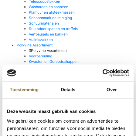
Telescoopstokken
Wasborden en sponzen
Plamuur en afsteekmessen
Schoonmaak en reiniging
Schuurmaterialen
Stukadoor spanen en troffels
Verfbeugels en bakken
Vuilniszakken
Polyvine Assortiment
Polyvine Assortiment
Voorbereiding
Kwasten en Gereedschappen
Lakken & Metallic's
Decoratieve toepassingen
Vernissen en Bescherming
Mylands House of Colour
Mylands House of Colour
Toestemming
Details
Over
Point Of Sale
Wax Polishes
Go!Paint Roll & Go
Staalmeester Kwasten
Deze website maakt gebruik van cookies
Stucco d'Or
We gebruiken cookies om content en advertenties te
Producten van Rust-oleum
Producten van Rust-oleum
personaliseren, om functies voor social media te bieden
Prochemko Producten
en om ons websiteverkeer te analyseren. Ook delen we