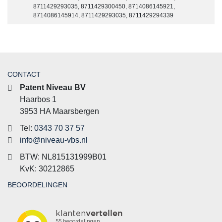
8711429293035, 8711429300450, 8714086145921,
8714086145914, 8711429293035, 8711429294339
CONTACT
Patent Niveau BV
Haarbos 1
3953 HA Maarsbergen
Tel:
0343 70 37 57
info@niveau-vbs.nl
BTW: NL815131999B01
KvK: 30212865
BEOORDELINGEN