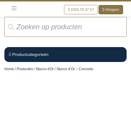
Meteen
naar
0343 70 37 57
Inloggen
de
Producten
inhoud
zoeken
Productcategorieën
Home
/
Producten
/
Stucco d'Or
/ Stucco d’Or – Concreto